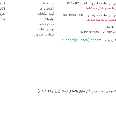
س در ساعات اداری
02191014894
درباره ما
تبدی
ارتباط با ما
آکاد
یا "صد و یک" را وارد نمایید
ثبت شکایات
هزین
س در ساعات غیراداری
09019398888
تبلیغات
زند
شتیبانی سایت دهه دات کام
کار در دهه
 واتساپ
قوانین سایت
02191014894
-
09019
سوالات متداول
ترونیکی
support[At]Deheh[Dot]com