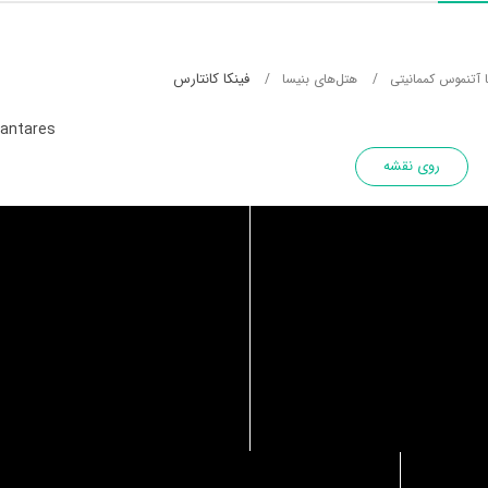
فینکا کانتارس
ا آتنموس کممانیتی
هتل‌های بنیسا
Cantares
روی نقشه