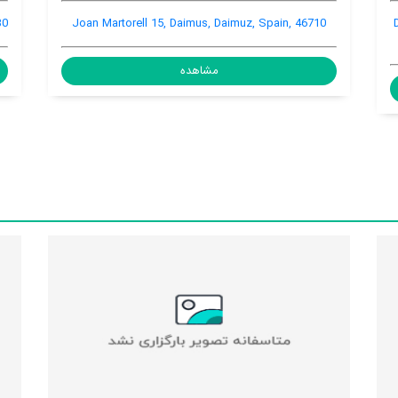
Paseo Neptuno Nº 90, Daimus, Daimuz, Spain, 46730
Joan Martor
مشاهده