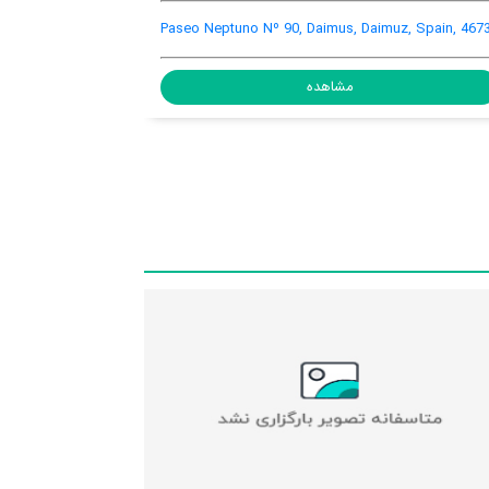
Avda. Mediterránia nro.16 Daimús VALENCIA,
Daimus, Daimuz, Spain, 46710
مشاهده