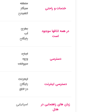
منطقه
خدمات و راحتی
سیگار
کشیدن
بطری
در همه اتاقها موجود
آب
است
رایگان
اجازه
دسترسی
ورود
حیوانات
اینترنت
دسترسی اینترنت
رایگان
در اتاق
زبان های راهنمایی در
اسپانیایی
هتل