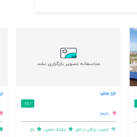
آپارتمان آمنتو آکاریو
5.2 / 10
/ 10
دایماز
ن
باغ
استخر خصوصی
باغ
آسانسور