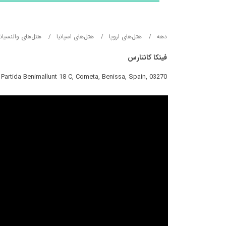
دهه
هتل‌های اروپا
هتل‌های اسپانیا
هتل‌های والنسیان
فینکا کانتارس
Partida Benimallunt 18 C, Cometa, Benissa, Spain, 03270