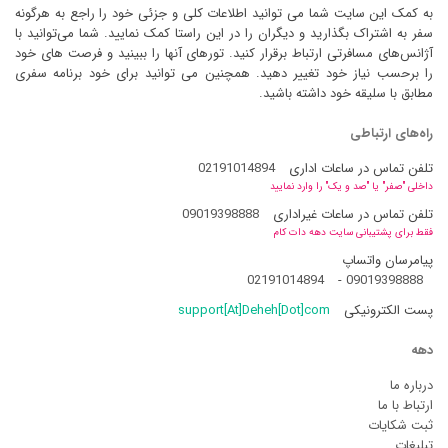
به کمک این سایت شما می توانید اطلاعات کلی و جزئی خود را راجع به هرگونه
سفر به اشتراک بگذارید و دیگران را در این راستا کمک نمایید. شما می‌توانید با
آژانس‌های مسافرتی ارتباط برقرار کنید. تورهای آنها را ببینید و فرصت های خود
را برحسب نیاز خود تغییر دهید. همچنین می توانید برای خود برنامه سفری
مطابق با سلیقه خود داشته باشید.
راه‌های ارتباطی
تلفن تماس در ساعات اداری
02191014894
داخلی "صفر" یا "صد و یک" را وارد نمایید
تلفن تماس در ساعات غیراداری
09019398888
فقط برای پشتیبانی سایت دهه دات کام
پیامرسان واتساپ
02191014894
-
09019398888
پست الکترونیکی
support[At]Deheh[Dot]com
دهه
درباره ما
ارتباط با ما
ثبت شکایات
تبلیغات