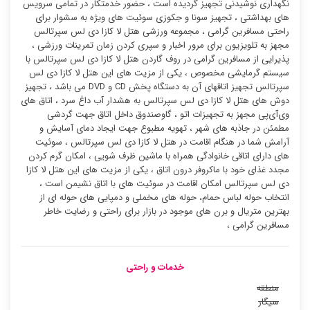
نگهداری نوشیدنی تجهیز گردیده است ، حضور خدمتکار در تمامی سرویس
های بهداشتی ، تجهیز سونا و جکوزی سوئیت ‌های ویژه به سشوار برای
راحتی مسافرین گرامی ، مجموعه ورزشی هتل لا کازا دی لس سپرتالس
مجهز به تلویزیون برای مرور اخبار و سپری کردن زمان تمرینات ورزشی ،
پذیرایی از مسافرین گرامی در روف گاردن هتل لا کازا دی لس سپرتالس با
سیستم گرمایشی مخصوص ، یکی از مزیت های این هتل لا کازا دی لس
سپرتالس تجهیز اتاقهای آن به دستگاه پخش CD و DVD می باشد ، تجهیز
دوش های هتل لا کازا دی لس سپرتالس به هشدار آب داغ سرد ، اتاق های
وی‌آی‌پی مجهز به تجهیزات اتو ، گاوصندوق داخل اتاق جهت گردشی
مطمئن در جاذبه های شهر ، تهویه مطبوع جهت ایجاد دمای آسایش و
آرامش شما در هنگام اقامت در هتل لا کازا دی لس سپرتالس ، سوئیت
‌های دارای اتاقی خانوادگی همراه با ماشین ظرف شویی ، امکان گرم کردن
مجدد غذای خود با ماکروفر درون اتاق ، یکی از مزیت های این هتل لا کازا
دی لس سپرتالس امکان اقامت در سوئیت ‌های با اتاق نشیمن است ،
انتخاب حوله لباس حمام، حوله های مخملی و دمپایی های حوله ای از
بهترین متریال و برن های موجود در بازار برای راحتی و رضایت خاطر
مسافرین گرامی ،
خدمات و راحتی
منطقه
سیگار