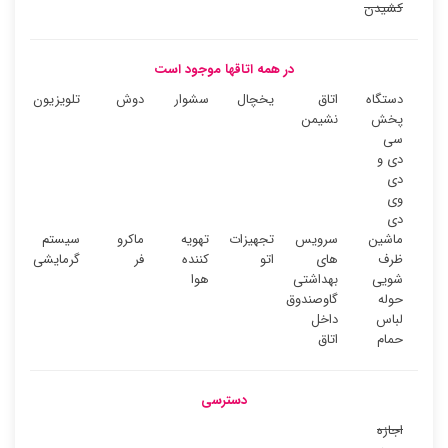
کشیدن
در همه اتاقها موجود است
دستگاه
اتاق
یخچال
سشوار
دوش
تلویزیون
پخش
نشیمن
سی
دی و
دی
وی
دی
ماشین
سرویس
تجهیزات
تهویه
ماکرو
سیستم
ظرف
های
اتو
کننده
فر
گرمایشی
شویی
بهداشتی
هوا
حوله
گاوصندوق
لباس
داخل
حمام
اتاق
دسترسی
اجازه