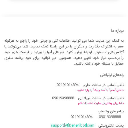
درباره ما
به کمک این سایت شما می توانید اطلاعات کلی و جزئی خود را راجع به هرگونه
سفر به اشتراک بگذارید و دیگران را در این راستا کمک نمایید. شما می‌توانید با
آژانس‌های مسافرتی ارتباط برقرار کنید. تورهای آنها را ببینید و فرصت های خود
را برحسب نیاز خود تغییر دهید. همچنین می توانید برای خود برنامه سفری
مطابق با سلیقه خود داشته باشید.
راه‌های ارتباطی
تلفن تماس در ساعات اداری
02191014894
داخلی "صفر" یا "صد و یک" را وارد نمایید
تلفن تماس در ساعات غیراداری
09019398888
فقط برای پشتیبانی سایت دهه دات کام
پیامرسان واتساپ
02191014894
-
09019398888
پست الکترونیکی
support[At]Deheh[Dot]com