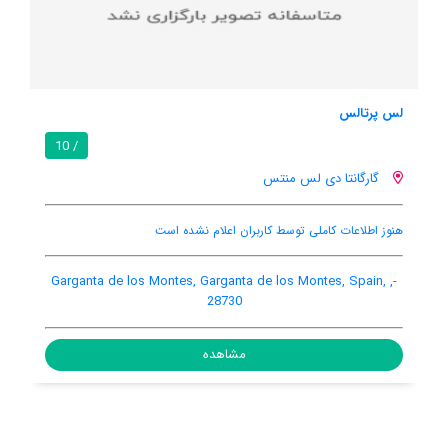
هتل رارال ال وال
7.7 / 10
راسافریا
پارکینگ ماشین
اینترنت رایگان در اتاق
باغ
Avenida del Valle, 39, Rascafria, Rascafria, Spain, 28740
مشاهده