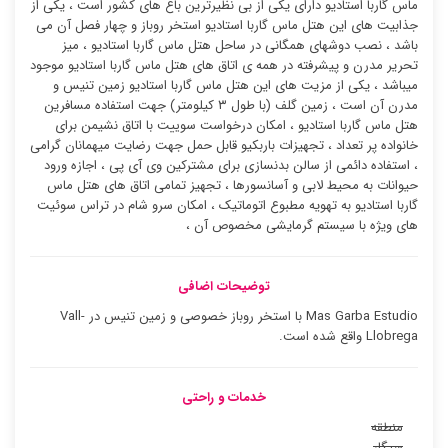
ماس گاربا استادیو دارای یکی از بی نظیرترین باغ های کشور است ، یکی از
جذابیت های این هتل ماس گاربا استادیو استخر روباز و چهار فصل آن می
باشد ، نصب دوشهای همگانی در ساحل هتل ماس گاربا استادیو ، میز
تحریر مدرن و پیشرفته در همه ی اتاق های هتل ماس گاربا استادیو موجود
میباشد ، یکی از مزیت های این هتل ماس گاربا استادیو زمین تنیس و
مدرن آن است ، زمین گلف (با طول ۳ کیلومتر) جهت استفاده مسافرین
هتل ماس گاربا استادیو ، امکان درخواست سوییت با اتاق نشیمن برای
خانواده پر تعداد ، تجهیزات باربکیو قابل حمل جهت رضایت میهمانان گرامی
، استفاده دائمی از سالن بدنسازی برای مشترکین وی آی پی ، اجازه ورود
حیوانات به محیط لابی و آسانسورها ، تجهیز تمامی اتاق های هتل ماس
گاربا استادیو به تهویه مطبوع اتوماتیک ، امکان سرو شام در تراس سوئیت
‌های ویژه با سیستم گرمایشی مخصوص آن ،
توضیحات اضافی
Mas Garba Estudio با استخر روباز خصوصی و زمین تنیس در Vall-
Llobrega واقع شده است.
خدمات و راحتی
منطقه
سیگار