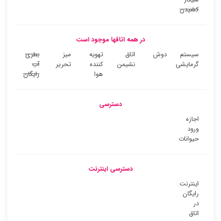
کشیدن
در همه اتاقها موجود است
سیستم
دوش
اتاق
تهویه
میز
بطری
گرمایشی
نشیمن
کننده
تحریر
آب
هوا
رایگان
دسترسی
اجازه
ورود
حیوانات
دسترسی اینترنت
اینترنت
رایگان
در
اتاق