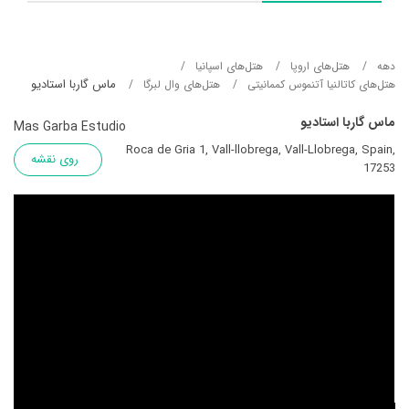
دهه
هتل‌های اروپا
هتل‌های اسپانیا
ماس گاربا استادیو
هتل‌های کاتالنیا آتنموس کممانیتی
هتل‌های وال لبرگا
ماس گاربا استادیو
Mas Garba Estudio
Roca de Gria 1, Vall-llobrega, Vall-Llobrega, Spain,
روی نقشه
17253