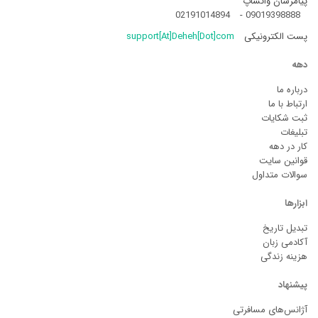
پیامرسان واتساپ
02191014894
-
09019398888
پست الکترونیکی
support[At]Deheh[Dot]com
دهه
درباره ما
ارتباط با ما
ثبت شکایات
تبلیغات
کار در دهه
قوانین سایت
سوالات متداول
ابزارها
تبدیل تاریخ
آکادمی زبان
هزینه زندگی
پیشنهاد
آژانس‌های مسافرتی