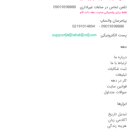
تلفن تماس در ساعات غیراداری
09019398888
فقط برای پشتیبانی سایت دهه دات کام
پیامرسان واتساپ
02191014894
-
09019398888
پست الکترونیکی
support[At]Deheh[Dot]com
دهه
درباره ما
ارتباط با ما
ثبت شکایات
تبلیغات
کار در دهه
قوانین سایت
سوالات متداول
ابزارها
تبدیل تاریخ
آکادمی زبان
هزینه زندگی