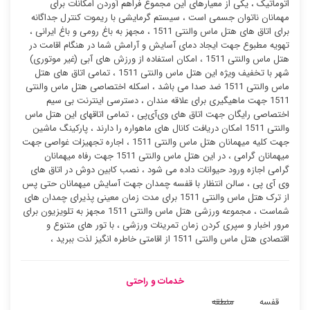
اتوماتیک ، یکی از معیارهای این مجموع فراهم آوردن امکانات برای
مهمانان ناتوان جسمی است ، سیستم گرمایشی با ریموت کنترل جداگانه
برای اتاق های هتل ماس والنتی 1511 ، مجهز به باغ رومی و باغ ایرانی ،
تهویه مطبوع جهت ایجاد دمای آسایش و آرامش شما در هنگام اقامت در
هتل ماس والنتی 1511 ، امکان استفاده از ورزش های آبی (غیر موتوری)
شهر با تخفیف ویژه این هتل ماس والنتی 1511 ، تمامی اتاق های هتل
ماس والنتی 1511 ضد صدا می باشد ، اسکله اختصاصی هتل ماس والنتی
1511 جهت ماهیگیری برای علاقه مندان ، دسترسی اینترنت بی سیم
اختصاصی رایگان جهت اتاق های وی‌آی‌پی ، تمامی اتاقهای این هتل ماس
والنتی 1511 امکان دریافت کانال های ماهواره را دارند ، پارکینگ ماشین
جهت کلیه میهمانان هتل ماس والنتی 1511 ، اجاره تجهیزات غواصی جهت
میهمانان گرامی ، در این هتل ماس والنتی 1511 جهت رفاه میهمانان
گرامی اجازه ورود حیوانات داده می شود ، نصب کابین دوش در اتاق های
وی آی پی ، سالن انتظار با قفسه چمدان جهت آسایش میهمانان حتی پس
از ترک هتل ماس والنتی 1511 برای مدت زمان معینی پذیرای چمدان های
شماست ، مجموعه ورزشی هتل ماس والنتی 1511 مجهز به تلویزیون برای
مرور اخبار و سپری کردن زمان تمرینات ورزشی ، با تور های متنوع و
اقتصادی هتل ماس والنتی 1511 از اقامتی خاطره انگیز لذت ببرید ،
خدمات و راحتی
قفسه
منطقه