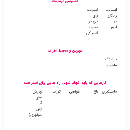
دسترسی اینترنت
اینترنت
اینترنت
رایگان
وای
در
فای در
اتاق
محیط
اشتراکی
دورزدن و محیط اطراف
پارکینگ
ماشین
کارهایی که باید انجام شود ، راه هایی برای استراحت
ماهیگیری
باغ
غواصی
تورها
ورزش
های
آبی
(غیر
موتوری)