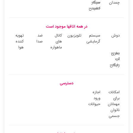
چمدان
سیگار
کشیدن
در همه اتاقها موجود است
دوش
سیستم
تلویزیون
کانال
ضد
تهویه
گرمایشی
های
صدا
کننده
ماهواره
هوا
بطری
آب
رایگان
دسترسی
امکانات
اجازه
برای
ورود
مهمانان
حیوانات
ناتوان
جسمی