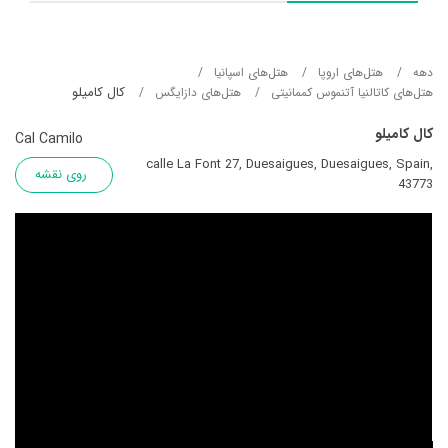
دهه
هتل‌های اروپا
هتل‌های اسپانیا
کال کامیلو
هتل‌های کاتالنیا آتنموس کممانیتی
هتل‌های دازایگس
کال کامیلو
Cal Camilo
calle La Font 27, Duesaigues, Duesaigues, Spain,
روی نقشه
43773