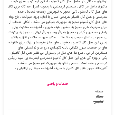
دوشهای همگانی در ساحل هتل کال کامیلو ، امکان گرم کردن غذای خود با
ماکروفر داخل هر اتاق ، سیستم گرمایشی با ریموت کنترل جداگانه برای اتاق
های هتل کال کامیلو ، لابی مجهز به تلویزیون (صفحه تخت) ، جاده
تندرستی و هتل کال کامیلو تفریحی مدرن با اجازه ورود حیوانات ، باغ ویلا
های هتل کال کامیلو مجهز به تجهیزات باربکیو می باشد ، امکان انتخاب از
میان سوئیت ‌های مجهز به ماشین ظرف شویی ، آشپزخانه مشترک برای
راحتی مسافرین گرامی ، مجهز به باغ رومی و باغ ایرانی ، مجهز به اینترنت
بی سیم در مناطق عمومی و مشاعات ، امکان سرو صبحانه در اتاق و بالکن
زیبای این هتل کال کامیلو ، یخچال های سایز متوسط و بزرگ برای خانواده
های پر جمعیت بدون نگرانی بابت نگهداری دارو ها و نوشیدنی های
مسافرین گرامی ، سرو غذاهای ملل در رستوران بی نظیر هتل کال کامیلو ،
یکی از ویژه گی های این هتل کال کامیلو دسترسی اینترنت بی سیم رایگان
در تمامی نقاط است ، تمامی اتاقها به تجهیزات اتو مجهز می باشد ،
آشپزخانه مجهز هتل کال کامیلو با ظروف آشپزخانه حرفه ای ایتالیایی ،
خدمات و راحتی
منطقه
سیگار
کشیدن