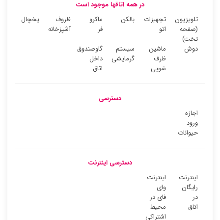
در همه اتاقها موجود است
تلویزیون
تجهیزات
بالکن
ماکرو
ظروف
یخچال
(صفحه
اتو
فر
آشپزخانه
تخت)
دوش
ماشین
سیستم
گاوصندوق
ظرف
گرمایشی
داخل
شویی
اتاق
دسترسی
اجازه
ورود
حیوانات
دسترسی اینترنت
اینترنت
اینترنت
رایگان
وای
در
فای در
اتاق
محیط
اشتراکی