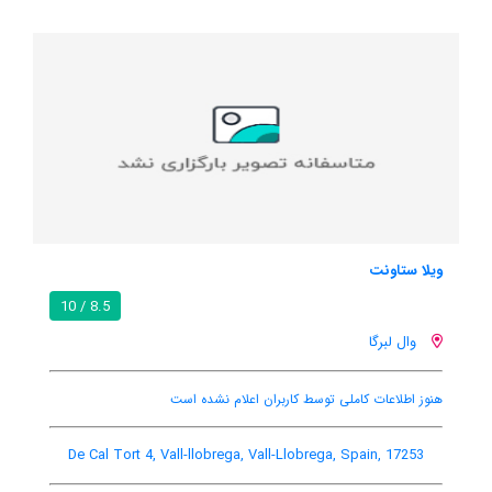
ماس گاربا استادیو
8.5 / 10
وال لبرگا
ت
اینترنت رایگان در اتاق
باغ
تهویه کننده ه
1, Vall-llobrega, Vall-Llobrega, Spain, 17253
De Cal Tort 4, Va