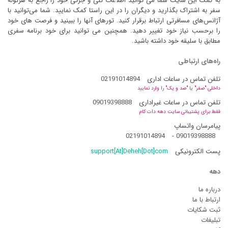
به کمک این سایت شما می توانید اطلاعات کلی و جزئی خود را راجع به هرگونه
سفر به اشتراک بگذارید و دیگران را در این راستا کمک نمایید. شما می‌توانید با
آژانس‌های مسافرتی ارتباط برقرار کنید. تورهای آنها را ببینید و فرصت های خود
را برحسب نیاز خود تغییر دهید. همچنین می توانید برای خود برنامه سفری
مطابق با سلیقه خود داشته باشید.
راه‌های ارتباطی
تلفن تماس در ساعات اداری
02191014894
داخلی "صفر" یا "صد و یک" را وارد نمایید
تلفن تماس در ساعات غیراداری
09019398888
فقط برای پشتیبانی سایت دهه دات کام
پیامرسان واتساپ
02191014894
-
09019398888
پست الکترونیکی
support[At]Deheh[Dot]com
دهه
درباره ما
ارتباط با ما
ثبت شکایات
تبلیغات