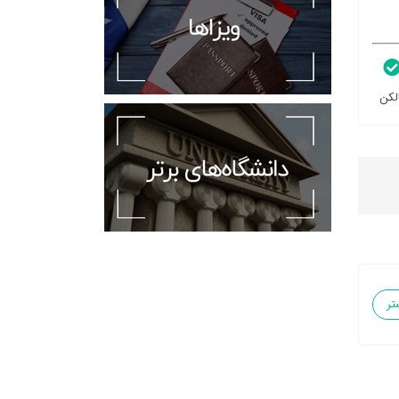
لکن
تر