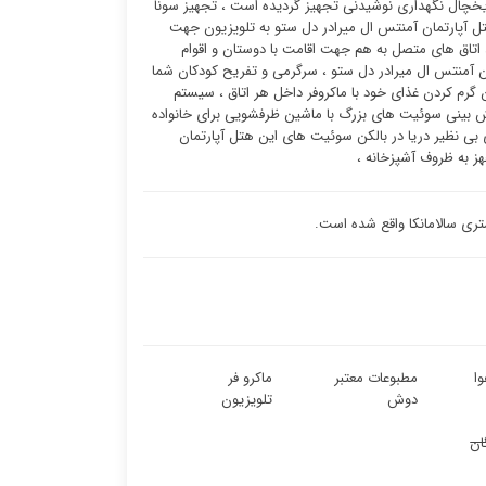
یخچال نگهداری نوشیدنی تجهیز گردیده است ، تجهیز سونا
ل آپارتمان آمنتس ال میرادر دل ستو به تلویزیون جهت
، اتاق های متصل به هم جهت اقامت با دوستان و اقوام
 آمنتس ال میرادر دل ستو ، سرگرمی و تفریح کودکان شما
ر هتل آپارتمان آمنتس ال میرادر دل ستو با دستگاه پخش CD و DVD ، امکان گرم کردن غذای خود با ماکروفر داخل هر اتاق ، سیستم
یش بینی سوئیت های بزرگ با ماشین ظرفشویی برای خانواده
بی نظیر دریا در بالکن سوئیت ‌های این هتل آپارتمان
ز به ظروف آشپزخانه ،
ا
مطبوعات معتبر
ماکرو فر
دوش
تلویزیون
ان