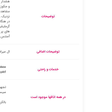
هشدار آ
و جکوزی
مشاهده 
توضیحات
نزدیک ،
گرمایشی
های پر 
آمنتس ا
توضیحات اضافی
ال میرادور دل سو
منطق
خدمات و راحتی
کشید
تجهیز
سیست
در همه اتاقها موجود است
بالکن