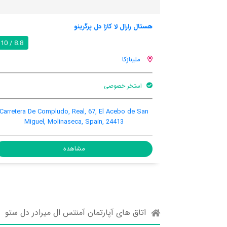
هتل ملینا ریل
8.8 / 10
ملینازکا
بار
اینترنت رایگان در اتاق
باغ
, 27, Molinaseca, Molinaseca, Spain, 24413
Carretera De Compludo,
Miguel, Molina
مشاهده
ه
اتاق های آپارتمان آمنتس ال میرادر دل ستو