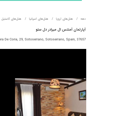
دهه
هتل‌های اروپا
هتل‌های اسپانیا
هتل‌های کاستیل ا
آپارتمان آمنتس ال میرادر دل ستو
era De Coria, 29, Sotoserrano, Sotoserrano, Spain, 37657