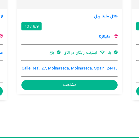
لا کازا دل رلج
8.5 / 10
8.9 / 10
ملینازکا
هنوز اطلاعات کاملی توسط کاربران اعلام نشده است
Travesia Manuel Fraga 6, Molinaseca, Molinaseca,
Calle Real
Spain, 24413
مشاهده