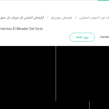
آپارتمان آمنتس ال میرادر دل ستو
ند لون آتنموس کممانیتی
هتل‌های ستوزررانو
mentos El Mirador Del Soto
Carret
روی نقشه