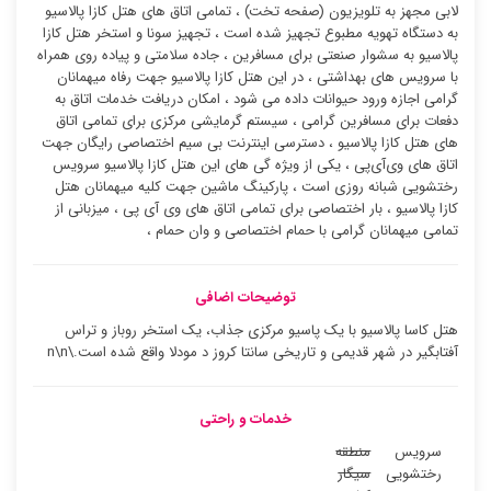
لابی مجهز به تلویزیون (صفحه تخت) ، تمامی اتاق های هتل کازا پالاسیو
به دستگاه تهویه مطبوع تجهیز شده است ، تجهیز سونا و استخر هتل کازا
پالاسیو به سشوار صنعتی برای مسافرین ، جاده سلامتی و پیاده روی همراه
با سرویس های بهداشتی ، در این هتل کازا پالاسیو جهت رفاه میهمانان
گرامی اجازه ورود حیوانات داده می شود ، امکان دریافت خدمات اتاق به
دفعات برای مسافرین گرامی ، سیستم گرمایشی مرکزی برای تمامی اتاق
های هتل کازا پالاسیو ، دسترسی اینترنت بی سیم اختصاصی رایگان جهت
اتاق های وی‌آی‌پی ، یکی از ویژه گی های این هتل کازا پالاسیو سرویس
رختشویی شبانه روزی است ، پارکینگ ماشین جهت کلیه میهمانان هتل
کازا پالاسیو ، بار اختصاصی برای تمامی اتاق های وی آی پی ، میزبانی از
تمامی میهمانان گرامی با حمام اختصاصی و وان حمام ،
توضیحات اضافی
هتل کاسا پالاسیو با یک پاسیو مرکزی جذاب، یک استخر روباز و تراس
آفتابگیر در شهر قدیمی و تاریخی سانتا کروز د مودلا واقع شده است.\n\n
خدمات و راحتی
سرویس
منطقه
رختشویی
سیگار