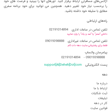
آژانس‌های مسافرتی ارتباط برقرار کنید. تورهای آنها را ببینید و فرصت های خود
را برحسب نیاز خود تغییر دهید. همچنین می توانید برای خود برنامه سفری
مطابق با سلیقه خود داشته باشید.
راه‌های ارتباطی
تلفن تماس در ساعات اداری
02191014894
داخلی "صفر" یا "صد و یک" را وارد نمایید
تلفن تماس در ساعات غیراداری
09019398888
فقط برای پشتیبانی سایت دهه دات کام
پیامرسان واتساپ
02191014894
-
09019398888
پست الکترونیکی
support[At]Deheh[Dot]com
دهه
درباره ما
ارتباط با ما
ثبت شکایات
تبلیغات
کار در دهه
قوانین سایت