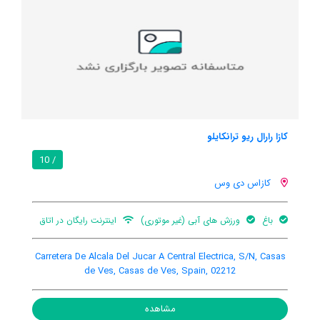
کازا رارال ریو ترانکایلو ایی
0
/ 10
کازاس دی وس
ن در اتاق
تهویه کننده هوا
اینترنت رایگان در اتاق
بالکن
Tolosa, Casas de Ves, Casas de Ves, Spain, 02211
Carretera
مشاهده