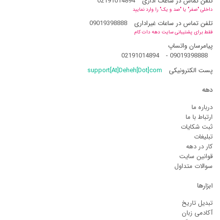
تلفن تماس در ساعات اداری
02191014894
داخلی "صفر" یا "صد و یک" را وارد نمایید
تلفن تماس در ساعات غیراداری
09019398888
فقط برای پشتیبانی سایت دهه دات کام
پیامرسان واتساپ
02191014894
-
09019398888
پست الکترونیکی
support[At]Deheh[Dot]com
دهه
درباره ما
ارتباط با ما
ثبت شکایات
تبلیغات
کار در دهه
قوانین سایت
سوالات متداول
ابزارها
تبدیل تاریخ
آکادمی زبان