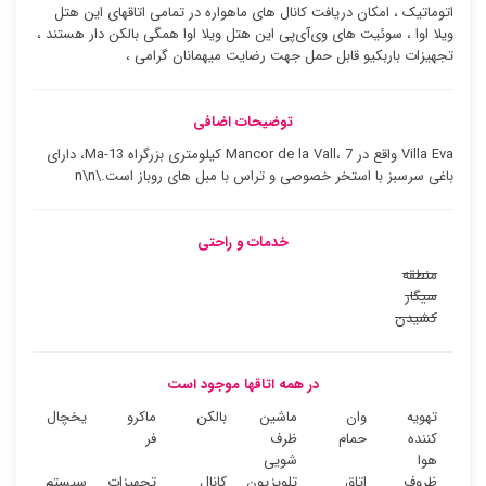
اتوماتیک ، امکان دریافت کانال های ماهواره در تمامی اتاقهای این هتل
ویلا اوا ، سوئیت ‌های وی‌آی‌پی این هتل ویلا اوا همگی بالکن دار هستند ،
تجهیزات باربکیو قابل حمل جهت رضایت میهمانان گرامی ،
توضیحات اضافی
Villa Eva واقع در Mancor de la Vall، 7 کیلومتری بزرگراه Ma-13، دارای
باغی سرسبز با استخر خصوصی و تراس با مبل های روباز است.\n\n
خدمات و راحتی
منطقه
سیگار
کشیدن
در همه اتاقها موجود است
تهویه
وان
ماشین
بالکن
ماکرو
یخچال
کننده
حمام
ظرف
فر
هوا
شویی
ظروف
اتاق
تلویزیون
کانال
تجهیزات
سیستم