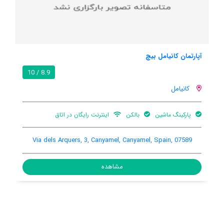
کانیامل این
8.9 / 10
8.9 /
کانیامل
هنوز اطلاعات کاملی توسط کاربران اعلام نشده است
Via de la Cuevas, s/n, Canyamel, Canyamel, Spain, 07589
Via 
مشاهده