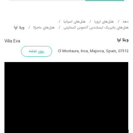
دهه
هتل‌های اروپا
هتل‌های اسپانیا
ویلا اوا
هتل‌های بالیریک ایسلندس آتنموس کممانیتی
هتل‌های ماجرکا
ویلا اوا
Villa Eva
Cl Montaura, Inca, Majorca, Spain, 07312
روی نقشه