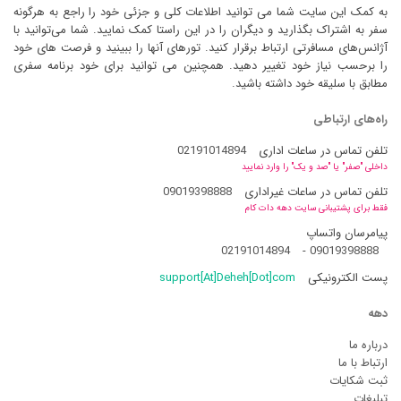
به کمک این سایت شما می توانید اطلاعات کلی و جزئی خود را راجع به هرگونه
سفر به اشتراک بگذارید و دیگران را در این راستا کمک نمایید. شما می‌توانید با
آژانس‌های مسافرتی ارتباط برقرار کنید. تورهای آنها را ببینید و فرصت های خود
را برحسب نیاز خود تغییر دهید. همچنین می توانید برای خود برنامه سفری
مطابق با سلیقه خود داشته باشید.
راه‌های ارتباطی
تلفن تماس در ساعات اداری
02191014894
داخلی "صفر" یا "صد و یک" را وارد نمایید
تلفن تماس در ساعات غیراداری
09019398888
فقط برای پشتیبانی سایت دهه دات کام
پیامرسان واتساپ
02191014894
-
09019398888
پست الکترونیکی
support[At]Deheh[Dot]com
دهه
درباره ما
ارتباط با ما
ثبت شکایات
تبلیغات