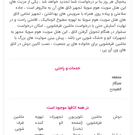
یخچال هر روز بنا بر درخواست شما تجدید خواهد شد ، یکی از مزیت های
این هتل سویت هوم سویلا تجهیز اتاق های آن به ماکروفر است ، جاده
سلامتی و پیاده روی همراه با سرویس های بهداشتی ، تجهیز تمامی اتاق
های هتل سویت هوم سویلا به تهویه مطبوع اتوماتیک ، اقامتی راحت و در
نهایت آسایش حتی با درخواست ماشین ظرفشویی ، امکان درخواست
سشوار در هنگام تحویل گرفتن اتاق ، این هتل سویت هوم سویلا مجهز به
تجهیزات اتو و خشک شویی می باشد ، پیش بینی سوئیت های بزرگ با
ماشین ظرفشویی برای خانواده های پر جمعیت ، نصب کابین دوش در اتاق
های وی آی پی ،
خدمات و راحتی
منطقه
سیگار
کشیدن
در همه اتاقها موجود است
دوش
ماشین
تلویزیون
تجهیزات
تهویه
ماشین
ظرفشویی
(صفحه
اتو
کننده
ظرف
تخت)
هوا
شویی
سشوار
ماکرو
یخچال
سرویس
بطری