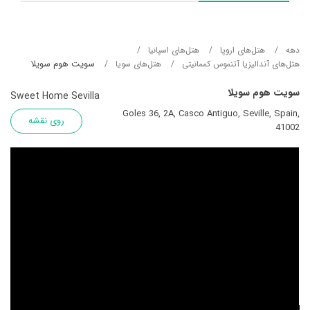
دهه
هتل‌های اروپا
هتل‌های اسپانیا
سویت هوم سویلا
هتل‌های آندالیزیا آتنموس کممانیتی
هتل‌های سویا
سویت هوم سویلا
Sweet Home Sevilla
Goles 36, 2A, Casco Antiguo, Seville, Spain,
روی نقشه
41002