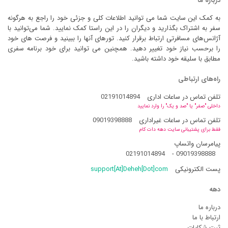
درباره ما
به کمک این سایت شما می توانید اطلاعات کلی و جزئی خود را راجع به هرگونه
سفر به اشتراک بگذارید و دیگران را در این راستا کمک نمایید. شما می‌توانید با
آژانس‌های مسافرتی ارتباط برقرار کنید. تورهای آنها را ببینید و فرصت های خود
را برحسب نیاز خود تغییر دهید. همچنین می توانید برای خود برنامه سفری
مطابق با سلیقه خود داشته باشید.
راه‌های ارتباطی
تلفن تماس در ساعات اداری
02191014894
داخلی "صفر" یا "صد و یک" را وارد نمایید
تلفن تماس در ساعات غیراداری
09019398888
فقط برای پشتیبانی سایت دهه دات کام
پیامرسان واتساپ
02191014894
-
09019398888
پست الکترونیکی
support[At]Deheh[Dot]com
دهه
درباره ما
ارتباط با ما
ثبت شکایات