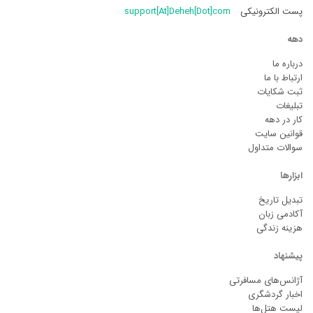
پست الکترونیکی
support[At]Deheh[Dot]com
دهه
درباره ما
ارتباط با ما
ثبت شکایات
تبلیغات
کار در دهه
قوانین سایت
سوالات متداول
ابزارها
تبدیل تاریخ
آکادمی زبان
هزینه زندگی
پیشنهاد
آژانس‌های مسافرتی
اخبار گردشگری
لیست هتل‌ها