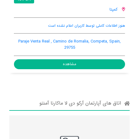
کمپتا
استخر خصوصی
بالکن
تهویه کننده هوا
de Circunvalación, Competa Town Center, Competa,
Paraje Vent
Spain, 29754
مشاهده
اتاق های آپارتمان آرکو دی لا ماکارنا آمنتو