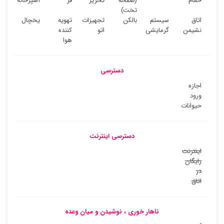
حمام
(صفحه
تحریر
فر
آشپزخانه
تخت)
اتاق
سیستم
بالکن
تجهیزات
تهویه
یخچال
نشیمن
گرمایشی
اتو
کننده
هوا
دسترسی
اجازه
ورود
حیوانات
دسترسی اینترنت
اینترنت
رایگان
در
اتاق
ناهار خوری ، نوشیدن و میان وعده