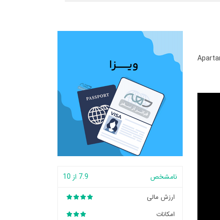
Aparta
نامشخص
7.9 از 10
ارزش مالی
امکانات