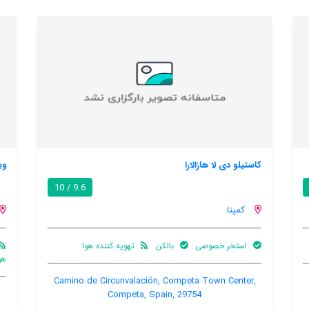
ویلا ویستا آلبران
8.9 / 10
9.6 / 10
کمپتا
ننده هوا
تهویه کننده
اینترنت رایگان در
استخر
هوا
اتاق
خصوصی
Camino de Cir
La Mata, 95, Competa, Competa, Spain, 29754
C