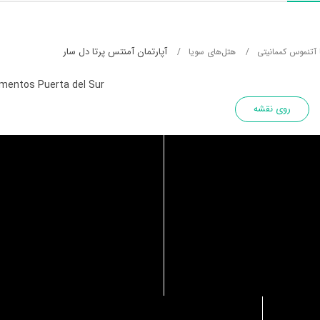
آپارتمان آمنتس پرتا دل سار
ا آتنموس کممانیتی
هتل‌های سویا
mentos Puerta del Sur
روی نقشه