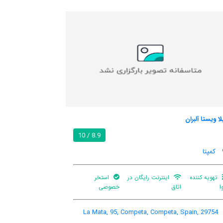
کازا رارال منتپینو
و
9.1 / 10
کمپتا
بالکن
Pago portichuelo s/n, Competa Town Center,
Competa, Spain, 29754