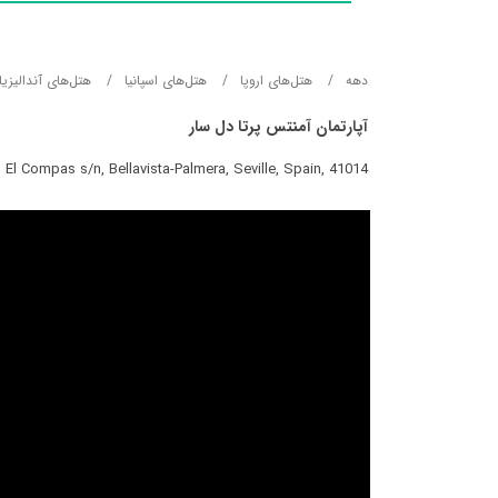
دهه
هتل‌های اروپا
هتل‌های اسپانیا
هتل‌های آندالیزی
آپارتمان آمنتس پرتا دل سار
El Compas s/n, Bellavista-Palmera, Seville, Spain, 41014