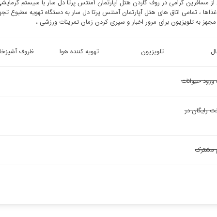
 از مسافرین گرامی در روف گاردن هتل آپارتمان آمنتس پرتا دل سار با سیستم گرما
غذاها ، تمامی اتاق های هتل آپارتمان آمنتس پرتا دل سار به دستگاه تهویه مطبوع ت
مجهز به تلویزیون برای مرور اخبار و سپری کردن زمان تمرینات ورزشی ،
ل
تلویزیون
تهویه کننده هوا
ظروف آشپزخان
 ورود حیوانات
نت رایگان در
 مشترک