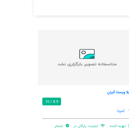
کازا رارال منتپینو
9.1 / 10
8
کمپتا
بالکن