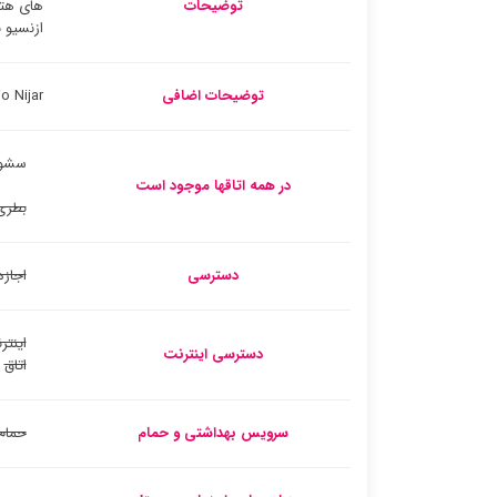
توضیحات
های هتل
ازنسیو 
توضیحات اضافی
Hostal Asensio Nijar با اتا
سشوا
در همه اتاقها موجود است
بطری
دسترسی
اجازه
اینتر
دسترسی اینترنت
اتاق
سرویس بهداشتی و حمام
حمام