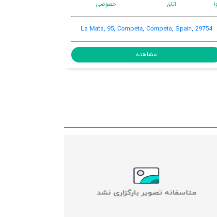
Pago portichuelo s/n, Competa Town Center,
La 
Competa, Spain, 29754
مشاهده