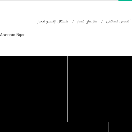
هستال ازنسیو نیجار
ا آتنموس کممانیتی
هتل‌های نیجار
Asensio Nijar