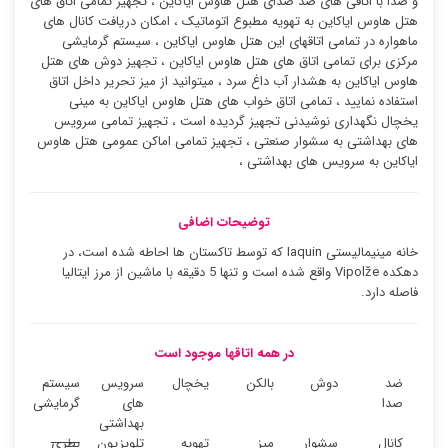
و صدا با اتاقی های ضد صدای هتل هاوس ایاکاین ، تجهیز تمامی اتاق های
هتل هاوس ایاکاین به تهویه مطبوع اتوماتیک ، امکان دریافت کانال های
ماهواره در تمامی اتاقهای این هتل هاوس ایاکاین ، سیستم گرمایشی
مرکزی برای تمامی اتاق های هتل هاوس ایاکاین ، تجهیز دوش های هتل
هاوس ایاکاین به هشدار آب داغ سرد ، میتوانید از میز تحریر داخل اتاق
استفاده نمایید ، تمامی اتاق خواب های هتل هاوس ایاکاین به مینی
یخچال نگهداری نوشیدنی تجهیز گردیده است ، تجهیز تمامی سرویس
های بهداشتی به سشوار صنعتی ، تجهیز تمامی اماکن عمومی هتل هاوس
ایاکاین به سرویس های بهداشتی ،
توضیحات اضافی
خانه مینیمالیستی Iaquin که توسط تاکستان ها احاطه شده است، در
دهکده Vipolže واقع شده است و تنها 5 دقیقه با ماشین از مرز ایتالیا
فاصله دارد.
در همه اتاقها موجود است
ضد
دوش
بالکن
یخچال
سرویس
سیستم
صدا
های
گرمایشی
بهداشتی
کانال
سشوار
میز
تهویه
تلویزیون
بطری