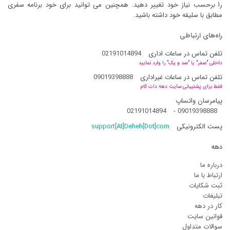
را برحسب نیاز خود تغییر دهید. همچنین می توانید برای خود برنامه سفری
مطابق با سلیقه خود داشته باشید.
راه‌های ارتباطی
تلفن تماس در ساعات اداری
02191014894
داخلی "صفر" یا "صد و یک" را وارد نمایید
تلفن تماس در ساعات غیراداری
09019398888
فقط برای پشتیبانی سایت دهه دات کام
پیامرسان واتساپ
02191014894
-
09019398888
پست الکترونیکی
support[At]Deheh[Dot]com
دهه
درباره ما
ارتباط با ما
ثبت شکایات
تبلیغات
کار در دهه
قوانین سایت
سوالات متداول