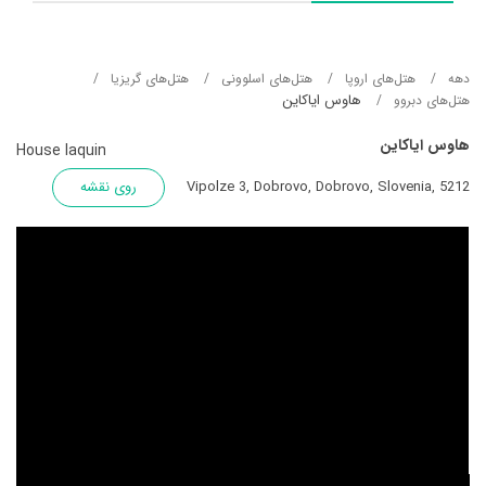
دهه
هتل‌های اروپا
هتل‌های اسلوونی
هتل‌های گریزیا
هاوس ایاکاین
هتل‌های دبروو
هاوس ایاکاین
House Iaquin
Vipolze 3, Dobrovo, Dobrovo, Slovenia, 5212
روی نقشه