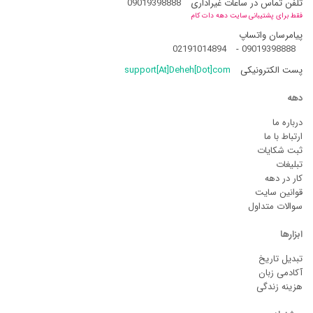
تلفن تماس در ساعات غیراداری
09019398888
فقط برای پشتیبانی سایت دهه دات کام
پیامرسان واتساپ
02191014894
-
09019398888
پست الکترونیکی
support[At]Deheh[Dot]com
دهه
درباره ما
ارتباط با ما
ثبت شکایات
تبلیغات
کار در دهه
قوانین سایت
سوالات متداول
ابزارها
تبدیل تاریخ
آکادمی زبان
هزینه زندگی