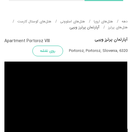
دهه
هتل‌های اروپا
هتل‌های اسلوونی
هتل‌های کوستال کارست
آپارتمان پرترز وییی
هتل‌های پرترز
آپارتمان پرترز وییی
Apartment Portoroz VIII
Portoroz, Portoroz, Slovenia, 6320
روی نقشه