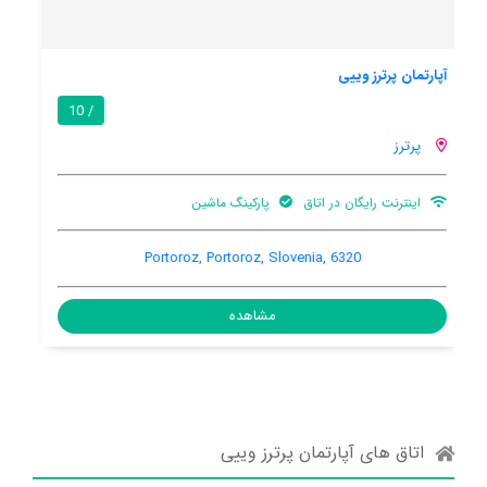
آپارتمان راستیکا
9.1 / 10
/
پرترز
تهویه کننده هوا
بالکن
Belokriska Cesta 3A, Portoroz, Portoroz, Slovenia, 6320
مشاهده
اتاق های آپارتمان پرترز وییی