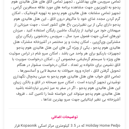
تمامی سرویس های بهداشتی ، تجهیز تمامی اتاق های هتل هالیدی هوم
پدجو به تلویزیون جهت مشاهده برنامه های مورد علاقه مسافرین گرامی ،
تجهیز تمامی مشاعات هتل هالیدی هوم پدجو به تهویه اتوماتیک ، امکان
گرم کردن مجدد غذای خود با ماکروفر درون اتاق ، این هتل هالیدی هوم
پدجو دارای یکی از بی نظیرترین باغ های کشور است ، جهت میزبانی از
میهمانان خود می توانید از پارکینگ ماشین رایگان استفاده کنید ، میزبان
تورهای اسکی جهت فصول سرد سال ، سرویس رختشویی رایگان برای
مشترکین وی‌آی‌پی ، امکان پخت و پز مختصر در آشپزخانه مشترک هتل
هالیدی هوم پدجو ، یکی از ویژه گی های این هتل هالیدی هوم پدجو
تجهیزات باربکیو برای هر واحد می باشد ، امکان سرو شام در تراس سوئیت
‌های ویژه با سیستم گرمایشی مخصوص آن ، امکان درخواست سوییت با
اتاق نشیمن برای خانواده پر تعداد ، امکان درخواست سشوار در هنگام
تحویل گرفتن اتاق ، اجازه ورود حیوانات به محیط لابی و آسانسورها ،
تمامی اتاق خواب های هتل هالیدی هوم پدجو به مینی یخچال نگهداری
نوشیدنی تجهیز گردیده است ، امکان سرو صبحانه در اتاق و بالکن زیبای
این هتل هالیدی هوم پدجو ، اگر در سفر به میز تحریر نیازداشته باشید
هتل هالیدی هوم پدجو میتواند این خواسته شما را تامین کند ، ظروف
آشپزخانه بی نظیر ایتالیایی جهت سرو بهترین غذاها ،
توضیحات اضافی
Holiday Home Pedjo که در 3.5 کیلومتری مرکز اسکی Kopaonik قرار