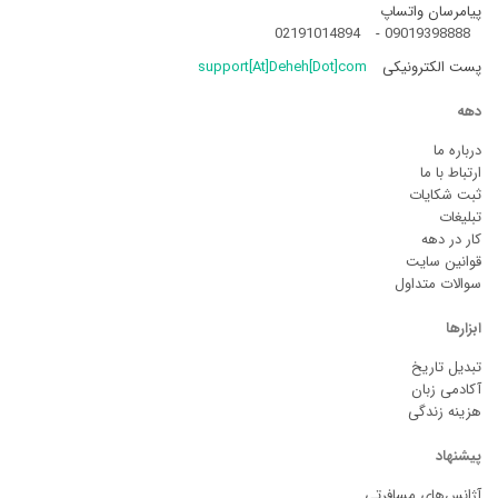
پیامرسان واتساپ
02191014894
-
09019398888
پست الکترونیکی
support[At]Deheh[Dot]com
دهه
درباره ما
ارتباط با ما
ثبت شکایات
تبلیغات
کار در دهه
قوانین سایت
سوالات متداول
ابزارها
تبدیل تاریخ
آکادمی زبان
هزینه زندگی
پیشنهاد
آژانس‌های مسافرتی