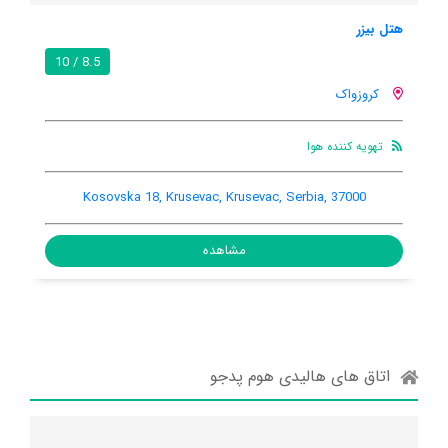
هتل گارنی نیکلو
8.9 / 10
8.5 / 10
کروزواک
تهویه کننده هوا
بار
ترانسفر فرودگاهی
Jasicki put 76g, Krusevac, Krusevac, Serbia, 37000
Kos
مشاهده
اتاق های هالیدی هوم پدجو