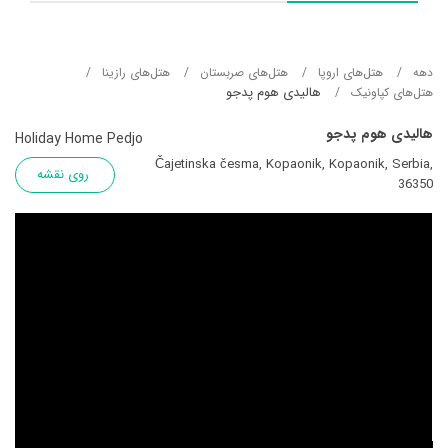
دهه
هتل‌های اروپا
هتل‌های صربستان
هتل‌های رازینا
هالیدی هوم پدجو
هتل‌های کپاونیک
هالیدی هوم پدجو
Holiday Home Pedjo
Čajetinska česma, Kopaonik, Kopaonik, Serbia,
روی نقشه
36350