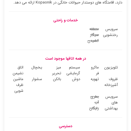
دارد، اقامتگاه های دوستدار حیوانات خانگی در Kopaonik ارائه می دهد.
خدمات و راحتی
سرویس
منطقه
رختشویی
سیگار
کشیدن
در همه اتاقها موجود است
تلویزیون
ماکرو
سیستم
میز
یخچال
اتاق
فر
گرمایشی
تحریر
نشیمن
ظروف
تهویه
دوش
بالکن
سشوار
ماشین
آشپزخانه
ظرف
شویی
سرویس
بطری
های
آب
بهداشتی
رایگان
دسترسی