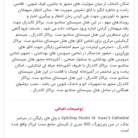
امکان انتخاب از میان سوئیت ‌های مجهز به ماشین ظرف شویی ، اقامتی
راحت و خاطره انگیز با اتاق نشیمن سوییت ها ، سالن انتظار میهمانان
مجهز به تلویزیون جهت طی کردن زمان انتظار و پیگیری اخبار و
رویدادهای مهم ، در این هتل سپبستای ستادیو ست. یزااکز کاتدرال جهت
رفاه میهمانان گرامی اجازه ورود حیوانات داده می شود ، خدمات فرودگاهی
برای مسافرین این هتل سپبستای ستادیو ست. یزااکز کاتدرال ، سیستم
گرمایشی مرکزی برای تمامی اتاق های هتل سپبستای ستادیو ست. یزااکز
کاتدرال ، دسترسی اینترنت بی سیم اختصاصی رایگان جهت اتاق های
وی‌آی‌پی ، حضور خدمتکار در تمامی سرویس های بهداشتی ، تجهیز تمامی
سرویس های بهداشتی به سشوار صنعتی ، آشپزخانه مجهز هتل سپبستای
ستادیو ست. یزااکز کاتدرال با ظروف آشپزخانه حرفه ای ایتالیایی ، امکان
پخت و پز مختصر در آشپزخانه کوچک با اقامت در این هتل سپبستای
ستادیو ست. یزااکز کاتدرال ، این هتل سپبستای ستادیو ست. یزااکز
کاتدرال مجهز به تجهیزات اتو و خشک شویی می باشد ، نصب دوشهای
همگانی در ساحل هتل سپبستای ستادیو ست. یزااکز کاتدرال ،
توضیحات اضافی
SpbStay Studio St. Isaac's Cathedral با وای فای رایگان در سراسر
ملک، در سن پترزبورگ، 500 متری از کلیسای جامع سنت ایزاک واقع شده
است.