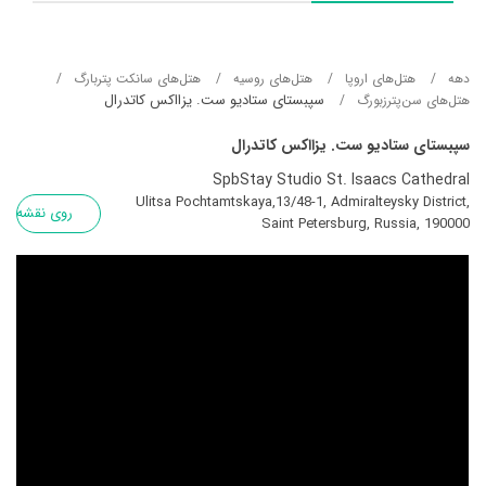
دهه
هتل‌های اروپا
هتل‌های روسیه
هتل‌های سانکت پتربارگ
سپبستای ستادیو ست. یزااکس کاتدرال
هتل‌های سن‌پترزبورگ
سپبستای ستادیو ست. یزااکس کاتدرال
SpbStay Studio St. Isaacs Cathedral
Ulitsa Pochtamtskaya,13/48-1, Admiralteysky District,
روی نقشه
Saint Petersburg, Russia, 190000