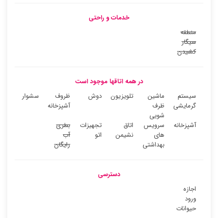
خدمات و راحتی
منطقه
سیگار
کشیدن
در همه اتاقها موجود است
سیستم
ماشین
تلویزیون
دوش
ظروف
سشوار
گرمایشی
ظرف
آشپزخانه
شویی
آشپزخانه
سرویس
اتاق
تجهیزات
بطری
های
نشیمن
اتو
آب
بهداشتی
رایگان
دسترسی
اجازه
ورود
حیوانات