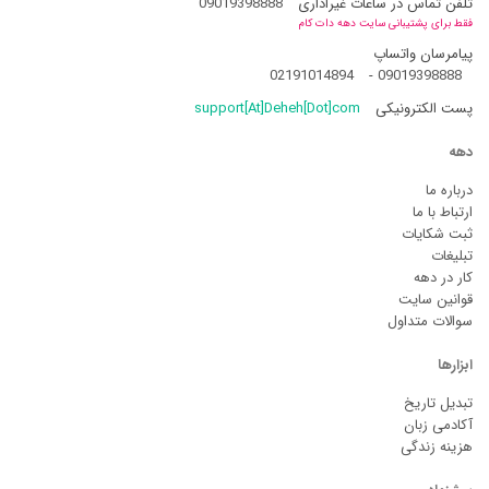
تلفن تماس در ساعات غیراداری
09019398888
فقط برای پشتیبانی سایت دهه دات کام
پیامرسان واتساپ
02191014894
-
09019398888
پست الکترونیکی
support[At]Deheh[Dot]com
دهه
درباره ما
ارتباط با ما
ثبت شکایات
تبلیغات
کار در دهه
قوانین سایت
سوالات متداول
ابزارها
تبدیل تاریخ
آکادمی زبان
هزینه زندگی