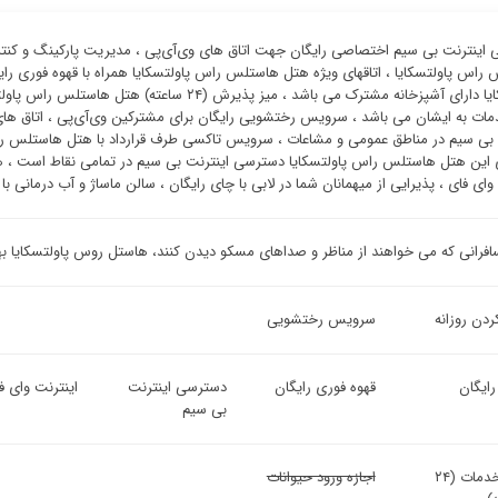
اینترنت بی سیم اختصاصی رایگان جهت اتاق های وی‌آی‌پی ، مدیریت پارکینگ و کنتر
راس پاولتسکایا ، اتاقهای ویژه هتل هاستلس راس پاولتسکایا همراه با قهوه فوری ر
پاولتسکایا دارای آشپزخانه مشترک می باشد ، میز پذیر
دمات به ایشان می باشد ، سرویس رختشویی رایگان برای مشترکین وی‌آی‌پی ، اتاق های 
 بی سیم در مناطق عمومی و مشاعات ، سرویس تاکسی طرف قرارداد با هتل هاستلس راس 
این هتل هاستلس راس پاولتسکایا دسترسی اینترنت بی سیم در تمامی نقاط است ، 
وای فای ، پذیرایی از میهمانان شما در لابی با چای رایگان ، سالن ماساژ و آب درمانی ب
افرانی که می خواهند از مناظر و صداهای مسکو دیدن کنند، هاستل روس پاولتسکایا ب
ردن روزانه
سرویس رختشویی
رایگان
قهوه فوری رایگان
دسترسی اینترنت
اینترنت وای ف
بی سیم
میز خدمات (۲۴
اجازه ورود حیوانات