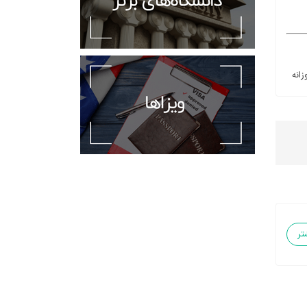
زانه
تر