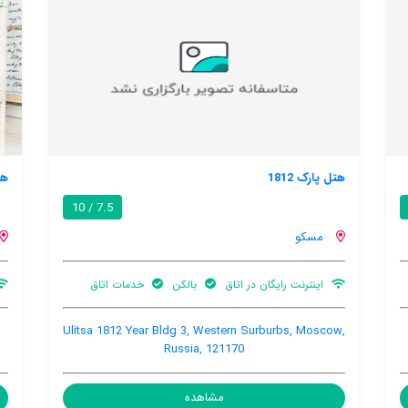
هاستلس راس پاولتسکایا
7.0 / 10
مسکو
اینترنت رایگان در اتاق
تمیزکردن روزانه
Садовническая, дом 78, строение 3,
Ul
Zamoskvorechye, Moscow, Russia, 115054
مشاهده