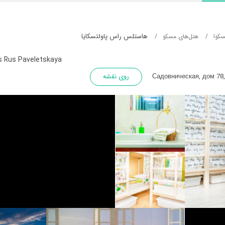
هاستلس راس پاولتسکایا
سکوا
هتل‌های مسکو
s Rus Paveletskaya
Садовническая, дом 78,
روی نقشه