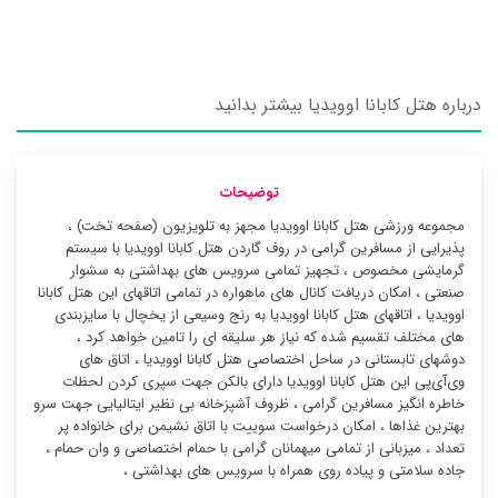
درباره هتل کابانا اوویدیا بیشتر بدانید
توضیحات
مجموعه ورزشی هتل کابانا اوویدیا مجهز به تلویزیون (صفحه تخت) ،
پذیرایی از مسافرین گرامی در روف گاردن هتل کابانا اوویدیا با سیستم
گرمایشی مخصوص ، تجهیز تمامی سرویس های بهداشتی به سشوار
صنعتی ، امکان دریافت کانال های ماهواره در تمامی اتاقهای این هتل کابانا
اوویدیا ، اتاقهای هتل کابانا اوویدیا به رنج وسیعی از یخچال با سایزبندی
های مختلف تقسیم شده که نیاز هر سلیقه ای را تامین خواهد کرد ،
دوشهای تابستانی در ساحل اختصاصی هتل کابانا اوویدیا ، اتاق های
وی‌آی‌پی این هتل کابانا اوویدیا دارای بالکن جهت سپری کردن لحظات
خاطره انگیز مسافرین گرامی ، ظروف آشپزخانه بی نظیر ایتالیایی جهت سرو
بهترین غذاها ، امکان درخواست سوییت با اتاق نشیمن برای خانواده پر
تعداد ، میزبانی از تمامی میهمانان گرامی با حمام اختصاصی و وان حمام ،
جاده سلامتی و پیاده روی همراه با سرویس های بهداشتی ،