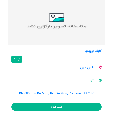
پنسیانی رتزات
/ 10
ریا دی مری
اینترنت رایگان در اتاق
بار
باغ
Nr. 351, Sat Clopotiva, Comunca Raul De
DN 685, Riu De Mo
e Mori, Riu De Mori, Romania, 337382
مشاهده