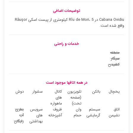
توضیحات اضافی
Cabana Ovidiu در Rîu de Mori، 5 کیلومتری از پیست اسکی Râuşor
واقع شده است.
خدمات و راحتی
منطقه
سیگار
کشیدن
در همه اتاقها موجود است
یخچال
بالکن
تلویزیون
کانال
سشوار
دوش
(صفحه
های
تخت)
ماهواره
اتاق
سیستم
وان
ظروف
سرویس
بطری
نشیمن
گرمایشی
حمام
آشپزخانه
های
آب
بهداشتی
رایگان