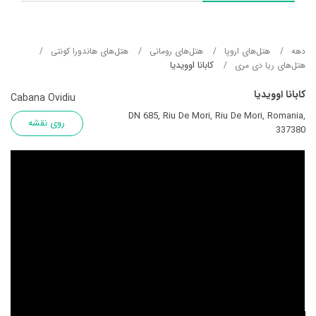
دهه
هتل‌های اروپا
هتل‌های رومانی
هتل‌های هاندورا کونتی
کابانا اوویدیا
هتل‌های ریا دی مری
کابانا اوویدیا
Cabana Ovidiu
DN 685, Riu De Mori, Riu De Mori, Romania,
روی نقشه
337380