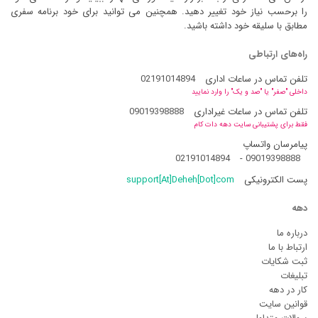
را برحسب نیاز خود تغییر دهید. همچنین می توانید برای خود برنامه سفری
مطابق با سلیقه خود داشته باشید.
راه‌های ارتباطی
تلفن تماس در ساعات اداری
02191014894
داخلی "صفر" یا "صد و یک" را وارد نمایید
تلفن تماس در ساعات غیراداری
09019398888
فقط برای پشتیبانی سایت دهه دات کام
پیامرسان واتساپ
02191014894
-
09019398888
پست الکترونیکی
support[At]Deheh[Dot]com
دهه
درباره ما
ارتباط با ما
ثبت شکایات
تبلیغات
کار در دهه
قوانین سایت