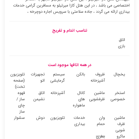
اختصاصی می باشد ، در این هتل کازا میرتیلو به مسافرین گرامی خدمات
بیداری ارائه می گردد ، جاده سلامتی با سرویس اجاره دوچرخه ،
تناسب اندام و تفریح
اتاق
بازی
در همه اتاقها موجود است
یخچال
ظروف
بالکن
سیستم
تجهیزات
تلویزیون
آشپزخانه
گرمایشی
اتو
(صفحه
تخت)
استخر
ماشین
کانال
آشپزخانه
اتاق
قهوه
خصوصی
ظرفشویی
های
نشیمن
ساز /
ماهواره
چای
ساز
ماشین
وان
خدمات
تلویزیون
دوش
سشوار
ظرف
حمام
بیداری
شویی
ماکرو
بطری