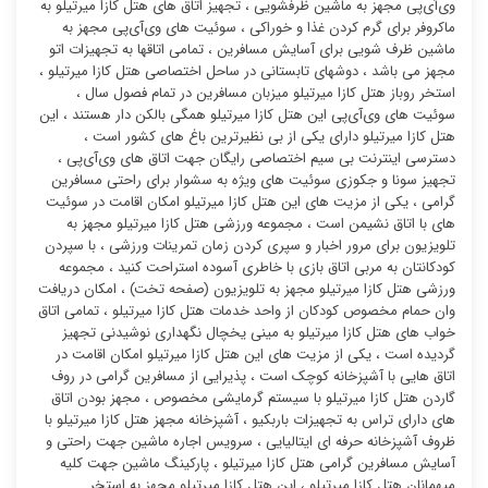
وی‌آی‌پی مجهز به ماشین ظرفشویی ، تجهیز اتاق های هتل کازا میرتیلو به
ماکروفر برای گرم کردن غذا و خوراکی ، سوئیت ‌های وی‌آی‌پی مجهز به
ماشین ظرف شویی برای آسایش مسافرین ، تمامی اتاقها به تجهیزات اتو
مجهز می باشد ، دوشهای تابستانی در ساحل اختصاصی هتل کازا میرتیلو ،
استخر روباز هتل کازا میرتیلو میزبان مسافرین در تمام فصول سال ،
سوئیت ‌های وی‌آی‌پی این هتل کازا میرتیلو همگی بالکن دار هستند ، این
هتل کازا میرتیلو دارای یکی از بی نظیرترین باغ های کشور است ،
دسترسی اینترنت بی سیم اختصاصی رایگان جهت اتاق های وی‌آی‌پی ،
تجهیز سونا و جکوزی سوئیت ‌های ویژه به سشوار برای راحتی مسافرین
گرامی ، یکی از مزیت های این هتل کازا میرتیلو امکان اقامت در سوئیت
‌های با اتاق نشیمن است ، مجموعه ورزشی هتل کازا میرتیلو مجهز به
تلویزیون برای مرور اخبار و سپری کردن زمان تمرینات ورزشی ، با سپردن
کودکانتان به مربی اتاق بازی با خاطری آسوده استراحت کنید ، مجموعه
ورزشی هتل کازا میرتیلو مجهز به تلویزیون (صفحه تخت) ، امکان دریافت
وان حمام مخصوص کودکان از واحد خدمات هتل کازا میرتیلو ، تمامی اتاق
خواب های هتل کازا میرتیلو به مینی یخچال نگهداری نوشیدنی تجهیز
گردیده است ، یکی از مزیت های این هتل کازا میرتیلو امکان اقامت در
اتاق هایی با آشپزخانه کوچک است ، پذیرایی از مسافرین گرامی در روف
گاردن هتل کازا میرتیلو با سیستم گرمایشی مخصوص ، مجهز بودن اتاق
های دارای تراس به تجهیزات باربکیو ، آشپزخانه مجهز هتل کازا میرتیلو با
ظروف آشپزخانه حرفه ای ایتالیایی ، سرویس اجاره ماشین جهت راحتی و
آسایش مسافرین گرامی هتل کازا میرتیلو ، پارکینگ ماشین جهت کلیه
میهمانان هتل کازا میرتیلو ، این هتل کازا میرتیلو مجهز به استخر