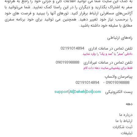
به کمک این سایت شما می توانید اطلاعات کلی و جزئی خود را راجع به هرگونه
سفر به اشتراک بگذارید و دیگران را در این راستا کمک نمایید. شما می‌توانید با
آژانس‌های مسافرتی ارتباط برقرار کنید. تورهای آنها را ببینید و فرصت های خود
را برحسب نیاز خود تغییر دهید. همچنین می توانید برای خود برنامه سفری
مطابق با سلیقه خود داشته باشید.
راه‌های ارتباطی
تلفن تماس در ساعات اداری
02191014894
داخلی "صفر" یا "صد و یک" را وارد نمایید
تلفن تماس در ساعات غیراداری
09019398888
فقط برای پشتیبانی سایت دهه دات کام
پیامرسان واتساپ
02191014894
-
09019398888
پست الکترونیکی
support[At]Deheh[Dot]com
دهه
درباره ما
ارتباط با ما
ثبت شکایات
تبلیغات