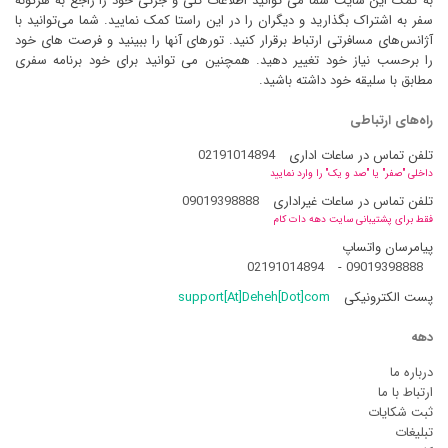
به کمک این سایت شما می توانید اطلاعات کلی و جزئی خود را راجع به هرگونه
سفر به اشتراک بگذارید و دیگران را در این راستا کمک نمایید. شما می‌توانید با
آژانس‌های مسافرتی ارتباط برقرار کنید. تورهای آنها را ببینید و فرصت های خود
را برحسب نیاز خود تغییر دهید. همچنین می توانید برای خود برنامه سفری
مطابق با سلیقه خود داشته باشید.
راه‌های ارتباطی
تلفن تماس در ساعات اداری
02191014894
داخلی "صفر" یا "صد و یک" را وارد نمایید
تلفن تماس در ساعات غیراداری
09019398888
فقط برای پشتیبانی سایت دهه دات کام
پیامرسان واتساپ
02191014894
-
09019398888
پست الکترونیکی
support[At]Deheh[Dot]com
دهه
درباره ما
ارتباط با ما
ثبت شکایات
تبلیغات