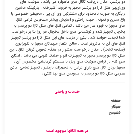
دو پرفسر، امکان دریافت کانال های ماهواره می باشد ، سوئیت ‌های
وی‌آی‌پی هتل کازا دو پرفسر مجهز به ظروف آشپزخانه ، پارکینگ ماشین
رایگان به صورت نامحدود برای مشترکین وی آی پی ، محیطی خصوصی با
باغ مدرن و نمونه ، جهت راحتی و آسایش بیشتر مسافرین گرامی اتاق
های مجهز به قهوه ساز می باشد ، تمامی اتاق های هتل کازا دو پرفسر به
یخچال تجهیز شده و نوشیدنی های داخل یخچال هر روز بنا بر درخواست
شما تجدید خواهد شد ، یکی از مزیت های این هتل کازا دو پرفسر تجهیز
اتاق های آن به ماکروفر است ، سالن انتظار میهمانان مجهز به تلویزیون
(صفحه تخت) ، امکان درخواست سشوار در هنگام تحویل گرفتن اتاق ، این
هتل کازا دو پرفسر مجهز به تجهیزات اتو و خشک شویی می باشد ، امکان
سرو شام در تراس سوئیت ‌های ویژه با سیستم گرمایشی مخصوص آن ،
مجهز بودن اتاق های دارای تراس به تجهیزات باربکیو ، تجهیز تمامی اماکن
عمومی هتل کازا دو پرفسر به سرویس های بهداشتی ،
خدمات و راحتی
منطقه
سیگار
کشیدن
در همه اتاقها موجود است