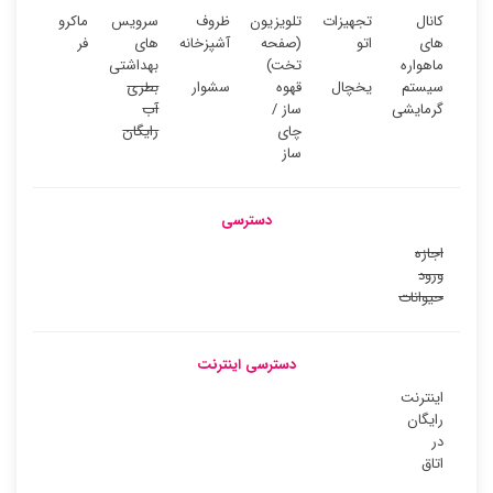
کانال
تجهیزات
تلویزیون
ظروف
سرویس
ماکرو
های
اتو
(صفحه
آشپزخانه
های
فر
ماهواره
تخت)
بهداشتی
سیستم
یخچال
قهوه
سشوار
بطری
گرمایشی
ساز /
آب
چای
رایگان
ساز
دسترسی
اجازه
ورود
حیوانات
دسترسی اینترنت
اینترنت
رایگان
در
اتاق