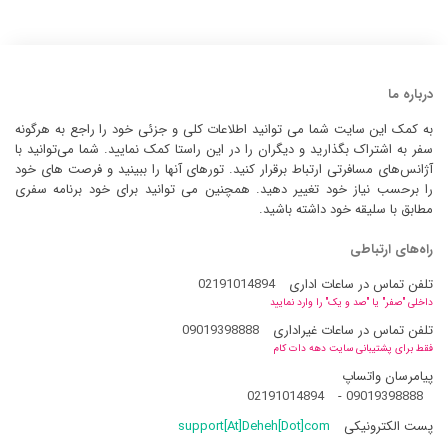
درباره ما
به کمک این سایت شما می توانید اطلاعات کلی و جزئی خود را راجع به هرگونه
سفر به اشتراک بگذارید و دیگران را در این راستا کمک نمایید. شما می‌توانید با
آژانس‌های مسافرتی ارتباط برقرار کنید. تورهای آنها را ببینید و فرصت های خود
را برحسب نیاز خود تغییر دهید. همچنین می توانید برای خود برنامه سفری
مطابق با سلیقه خود داشته باشید.
راه‌های ارتباطی
تلفن تماس در ساعات اداری
02191014894
داخلی "صفر" یا "صد و یک" را وارد نمایید
تلفن تماس در ساعات غیراداری
09019398888
فقط برای پشتیبانی سایت دهه دات کام
پیامرسان واتساپ
02191014894
-
09019398888
پست الکترونیکی
support[At]Deheh[Dot]com