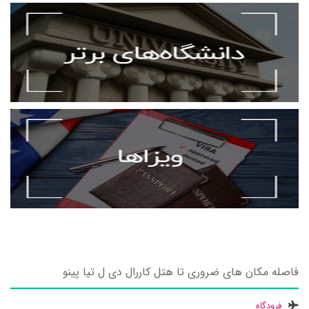
فاصله مکان های ضروری تا هتل کاررال دی ل تیا پینو
فرودگاه