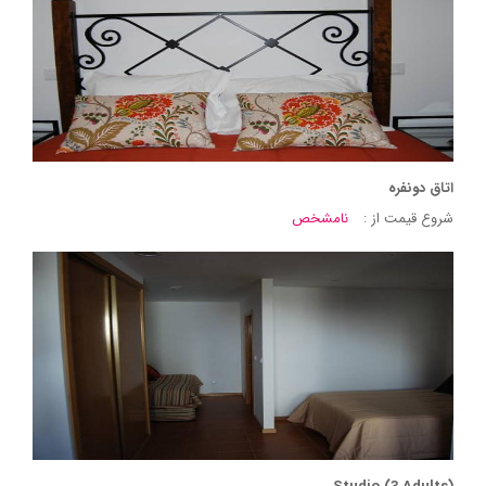
اتاق دونفره
شروع قیمت از :
نامشخص