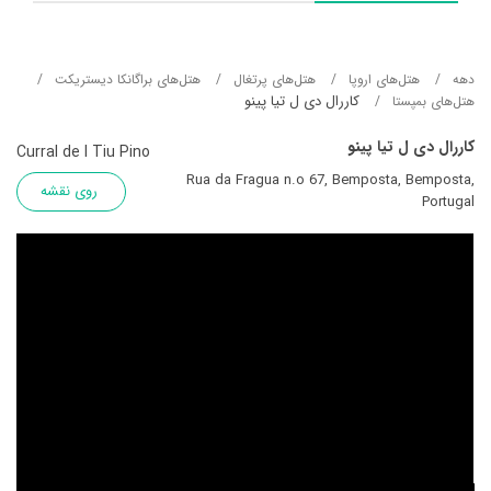
دهه
هتل‌های اروپا
هتل‌های پرتغال
هتل‌های براگانکا دیستریکت
کاررال دی ل تیا پینو
هتل‌های بمپستا
کاررال دی ل تیا پینو
Curral de l Tiu Pino
Rua da Fragua n.o 67, Bemposta, Bemposta,
روی نقشه
Portugal