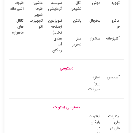
تهویه
دوش
اتاق
سیستم
ماشین
ظروف
نشیمن
گرمایشی
ظرف
آشپزخانه
شویی
ماکرو
یخچال
بالکن
تلویزیون
تجهیزات
کانال
فر
(صفحه
اتو
های
تخت)
ماهواره
آشپزخانه
سشوار
میز
بطری
تحریر
آب
رایگان
دسترسی
آسانسور
اجازه
ورود
حیوانات
دسترسی اینترنت
اینترنت
اینترنت
وای
رایگان
فای در
در