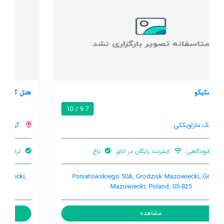
هتل گردزیسکو
8.6 / 10
گردزیسک مازاویککی
ترانسفر فرودگاهی
باغ
اینترنت رایگان در اتاق
Natolin 45A, Grodzisk Mazowiecki, Grodzisk Mazowiecki,
Poland, 05-825
مشاهده