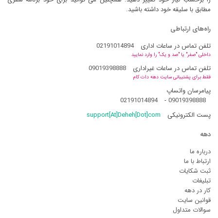
مطابق با سلیقه خود داشته باشید.
راه‌های ارتباطی
تلفن تماس در ساعات اداری
02191014894
داخلی "صفر" یا "صد و یک" را وارد نمایید
تلفن تماس در ساعات غیراداری
09019398888
فقط برای پشتیبانی سایت دهه دات کام
پیامرسان واتساپ
02191014894
-
09019398888
پست الکترونیکی
support[At]Deheh[Dot]com
دهه
درباره ما
ارتباط با ما
ثبت شکایات
تبلیغات
کار در دهه
قوانین سایت
سوالات متداول