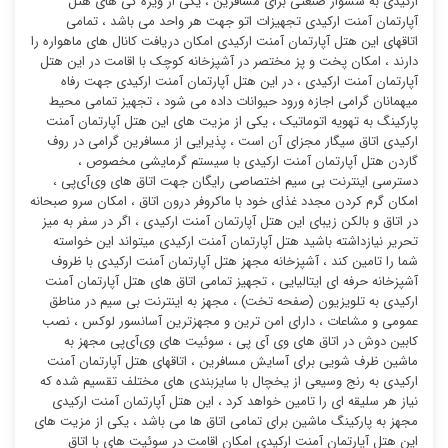
ارکیدی به سشوار صنعتی برای مسافرین ، یکی از ویژه گی های هتل
آپارتمان آمنت ارکیدی تجهیزات اتو جهت هر واحد می باشد ، تمامی
اتاقهای این هتل آپارتمان آمنت ارکیدی امکان دریافت کانال های ماهواره را
دارند ، امکان پخت و پز مختصر در آشپزخانه کوچک با اقامت در این هتل
آپارتمان آمنت ارکیدی ، در این هتل آپارتمان آمنت ارکیدی جهت رفاه
میهمانان گرامی اجازه ورود حیوانات داده می شود ، تجهیز تمامی محیط
پارکینگ به تهویه اتوماتیک ، یکی از مزیت های این هتل آپارتمان آمنت
ارکیدی اتاق سیگار مجزای آن است ، پذیرایی از مسافرین گرامی در روف
گاردن هتل آپارتمان آمنت ارکیدی با سیستم گرمایشی مخصوص ،
دسترسی اینترنت بی سیم اختصاصی رایگان جهت اتاق های وی‌آی‌پی ،
امکان گرم کردن مجدد غذای خود با ماکروفر درون اتاق ، امکان سرو صبحانه
در اتاق و بالکن زیبای این هتل آپارتمان آمنت ارکیدی ، اگر در سفر به میز
تحریر نیازداشته باشید هتل آپارتمان آمنت ارکیدی میتواند این خواسته
شما را تامین کند ، آشپزخانه مجهز هتل آپارتمان آمنت ارکیدی با ظروف
آشپزخانه حرفه ای ایتالیایی ، تجهیز تمامی اتاق های هتل آپارتمان آمنت
ارکیدی به تلویزیون (صفحه تخت) ، مجهز به اینترنت بی سیم در مناطق
عمومی و مشاعات ، دارای امن ترین و مجهزترین آسانسور لوکس ، نصب
کابین دوش در اتاق های وی آی پی ، سوئیت ‌های وی‌آی‌پی مجهز به
ماشین ظرف شویی برای آسایش مسافرین ، اتاقهای هتل آپارتمان آمنت
ارکیدی به رنج وسیعی از یخچال با سایزبندی های مختلف تقسیم شده که
نیاز هر سلیقه ای را تامین خواهد کرد ، این هتل آپارتمان آمنت ارکیدی
مجهز به پارکینگ ماشین برای تمامی اتاق ها می باشد ، یکی از مزیت های
این هتل آپارتمان آمنت ارکیدی امکان اقامت در سوئیت ‌های با اتاق