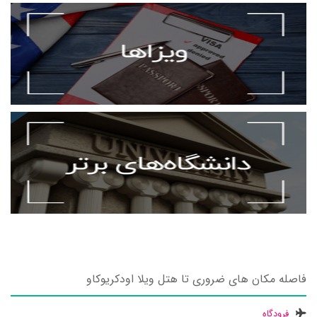
فاصله مکان های ضروری تا هتل ویلا اودکریوکاو
فرودگاه