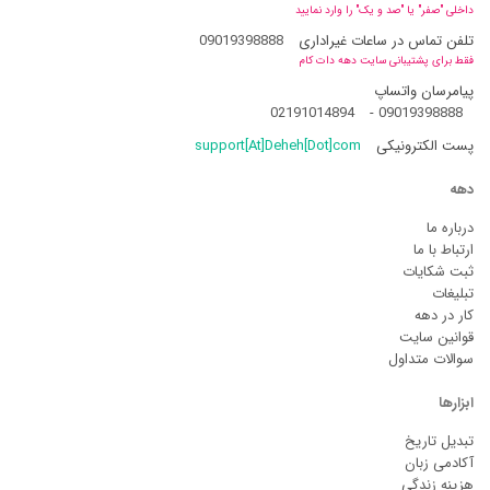
داخلی "صفر" یا "صد و یک" را وارد نمایید
تلفن تماس در ساعات غیراداری
09019398888
فقط برای پشتیبانی سایت دهه دات کام
پیامرسان واتساپ
02191014894
-
09019398888
پست الکترونیکی
support[At]Deheh[Dot]com
دهه
درباره ما
ارتباط با ما
ثبت شکایات
تبلیغات
کار در دهه
قوانین سایت
سوالات متداول
ابزارها
تبدیل تاریخ
آکادمی زبان
هزینه زندگی