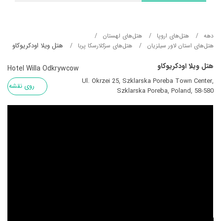
دهه
هتل‌های اروپا
هتل‌های لهستان
هتل ویلا اودکریوکاو
هتل‌های استان لاور سیلزیان
هتل‌های سزکلارسکا پربا
هتل ویلا اودکریوکاو
Hotel Willa Odkrywcow
Ul. Okrzei 25, Szklarska Poreba Town Center,
روی نقشه
Szklarska Poreba, Poland, 58-580