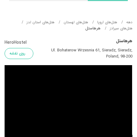
دهه
هتل‌های اروپا
هتل‌های لهستان
هتل‌های استان لدز
هرهاستل
هتل‌های سیرادز
هرهاستل
HeroHostel
Ul. Bohaterow Wrzesnia 61, Sieradz, Sieradz,
روی نقشه
Poland, 98-200