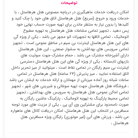
توضیحات
امکان دریافت خدمات ماهیگیری در دریاچه مصنوعی هتل هرهاستل ، با
خدمات ورود و خروج (سریع) هتل هرهاستل اتاق های خود را چک کنید و
کلیدها را بدون نیاز به منتظر ماندن برای تهیه صورت حساب نهایی خود
پس دهید ، تجهیز تمامی مشاعات هتل هرهاستل به تهویه مطبوع
اتوماتیک ، تمامی اتاقها به تجهیزات اتو مجهز می باشد ، یکی از ویژه گی
های این هتل هرهاستل اینترنت بی سیم در مناطق عمومی است ، تجهیز
تمامی سرویس های بهداشتی به سشوار صنعتی ، این هتل هرهاستل
دارای آشپزخانه مشترک می باشد ، حمام مشترک جهت سوئیت ‌های
بازیهای تابستانه ، یکی از ویژه گی های این هتل هرهاستل دسترسی
اینترنت بی سیم رایگان در تمامی نقاط است ، میتوانید از میز تحریر داخل
اتاق استفاده نمایید ، میز پذیرش (۲۴ ساعته) هتل هرهاستل در تمامی
ساعات شبانه روز آماده میزبانی از مهمانان و ارائه خدمات به ایشان می باشد
، فروشگاه هتل هرهاستل جهت تهیه سوغاتی و شیرینی های شهر ، تجهیز
تمامی اماکن عمومی هتل هرهاستل به سرویس های بهداشتی ، تجهیز
تمامی محیط پارکینگ به تهویه اتوماتیک ، پارکینگ ماشین رایگان به
صورت نامحدود برای مشترکین وی آی پی ، یکی از مزیت های مورد توجه
مسافرین در انتخاب این هتل هرهاستل، امکان دریافت کانال های ماهواره
می باشد ، ورزش های آبی (غیر موتوری) رایگان ویژه مسافرین هتل
هرهاستل ،