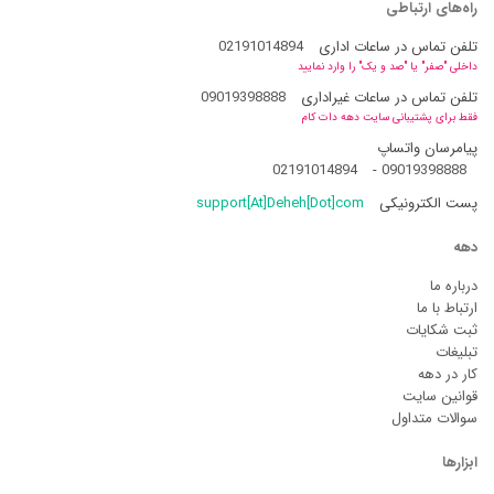
راه‌های ارتباطی
تلفن تماس در ساعات اداری
02191014894
داخلی "صفر" یا "صد و یک" را وارد نمایید
تلفن تماس در ساعات غیراداری
09019398888
فقط برای پشتیبانی سایت دهه دات کام
پیامرسان واتساپ
02191014894
-
09019398888
پست الکترونیکی
support[At]Deheh[Dot]com
دهه
درباره ما
ارتباط با ما
ثبت شکایات
تبلیغات
کار در دهه
قوانین سایت
سوالات متداول
ابزارها