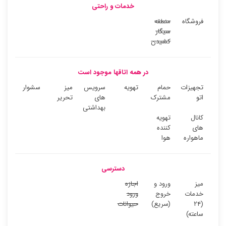
خدمات و راحتی
فروشگاه
منطقه
سیگار
کشیدن
در همه اتاقها موجود است
تجهیزات
حمام
تهویه
سرویس
میز
سشوار
اتو
مشترک
های
تحریر
بهداشتی
کانال
تهویه
های
کننده
ماهواره
هوا
دسترسی
میز
ورود و
اجازه
خدمات
خروج
ورود
(۲۴
(سریع)
حیوانات
ساعته)