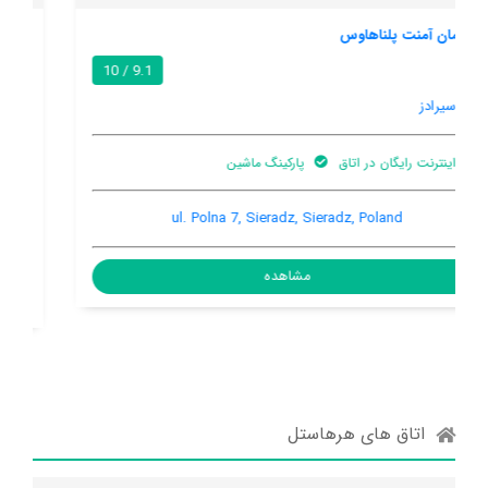
هرهاستل
8.5 / 10
سیرادز
تهویه کننده
اینترنت رایگان در
ورزش های آبی (غیر
هوا
اتاق
موتوری)
Ul. Bohaterow Wrzesnia 61, Sieradz, Sieradz, Poland, 98-200
مشاهده
اتاق های هرهاستل