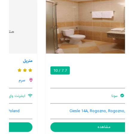
مترپل
8.5 / 10
سرم
اینترنت وای فای در محیط اشتراکی
بار
وان چوبی بزرگ
Pl. 20-Go Pazdziernika 43, Srem, Srem, Poland
مشاهده