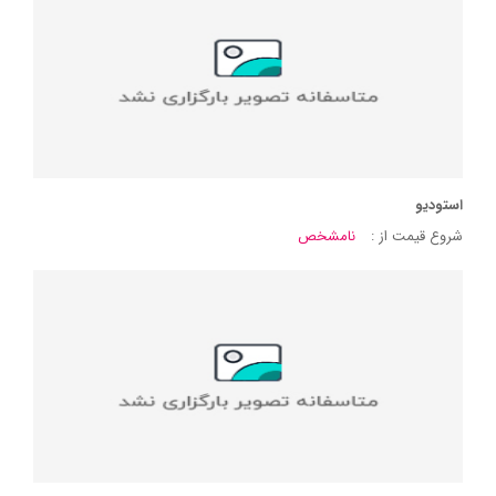
استودیو
شروع قیمت از :
نامشخص