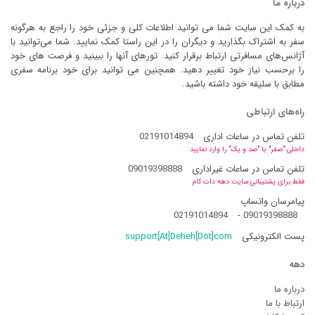
درباره ما
به کمک این سایت شما می توانید اطلاعات کلی و جزئی خود را راجع به هرگونه
سفر به اشتراک بگذارید و دیگران را در این راستا کمک نمایید. شما می‌توانید با
آژانس‌های مسافرتی ارتباط برقرار کنید. تورهای آنها را ببینید و فرصت های خود
را برحسب نیاز خود تغییر دهید. همچنین می توانید برای خود برنامه سفری
مطابق با سلیقه خود داشته باشید.
راه‌های ارتباطی
تلفن تماس در ساعات اداری
02191014894
داخلی "صفر" یا "صد و یک" را وارد نمایید
تلفن تماس در ساعات غیراداری
09019398888
فقط برای پشتیبانی سایت دهه دات کام
پیامرسان واتساپ
02191014894
-
09019398888
پست الکترونیکی
support[At]Deheh[Dot]com
دهه
درباره ما
ارتباط با ما