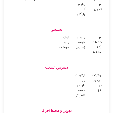
میز
بطری
تحریر
آب
رایگان
دسترسی
میز
ورود و
اجازه
خدمات
خروج
ورود
(۲۴
(سریع)
حیوانات
ساعته)
دسترسی اینترنت
اینترنت
اینترنت
رایگان
وای
در
فای در
اتاق
محیط
اشتراکی
دورزدن و محیط اطراف