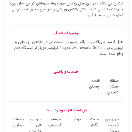
ایشان می باشد ، در این هتل رلاکس جهت رفاه میهمانان گرامی اجازه ورود
حیوانات داده می شود ، هتل رلاکس ورزشی و تفریحی مجهز به دسترسی
اینترنت بی سیم رایگان ،
توضیحات اضافی
هتل 3 ستاره ریلکس با ارائه رستورانی متخصص در غذاهای لهستانی و
اروپایی، در Murowana Goślina، حدود 1 کیلومتر دورتر از ایستگاه قطار
واقع شده است.
خدمات و راحتی
منطقه
قفسه
سیگار
چمدان
کشیدن
در همه اتاقها موجود است
تلویزیون
ساعت
دوش
سیستم
سرویس
خدمات
(صفحه
زنگدار
گرمایشی
های
بیداری
تخت)
بهداشتی