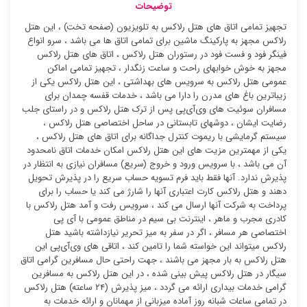
توضیحات
تجهیز تمامی اتاق های هتل رلاکس به تلویزیون (صفحه تخت) ، این هتل
رلاکس مجهز به پارکینگ ماشین برای تمامی اتاق ها می باشد ، سرو انواع
فینگر فود و فست فود در رستوران هتل رلاکس ، اتاق های هتل رلاکس
مجهز به خوش خوابهای راحت و ساعت زنگدار ، تجهیز تمامی اماکن
عمومی هتل رلاکس به سرویس های بهداشتی ، این هتل رلاکس یکی از
زیباترین باغ های مدرن را دارا می باشد ، خدمات قفسه چمدان برای
مسافران سوئیت ‌های وی‌آی‌پی پس از ترک هتل رلاکس و در راستای جلب
رضایت ایشان ، دوشهای تابستانی در ساحل اختصاصی هتل رلاکس ،
سیستم گرمایشی با ریموت کنترل جداگانه برای اتاق های هتل رلاکس ،
یکی از مهمترین مزیت های این هتل رلاکس امکان خدمات اتاق نامحدود
آن می باشد ، با سرویس ورود و خروج (سریع) مسافران نیازی به انتظار در
پذیرش ندارد. آنها فقط باید فرم تسویه حساب سریع را در پذیرش تحویل
دهند و هتل رلاکس کارت اعتباری آنها را شارژ می کند یا حساب را برای
پرداخت به شرکت آنها ارسال می کند ، سرویس رفت و آمد هتل رلاکس با
کادری مجرب و ماهر ، اینترنت بی سیم در مناطق عمومی با آی پی
اختصاصی هر مسافر ، اگر در سفر به میز تحریر نیازداشته باشید هتل
رلاکس میتواند این خواسته شما را تامین کند ، اتاقی های وی‌آی‌پی این
هتل رلاکس به بار مجهز می باشند ، جهت راحتی حال مسافرین گرامی اتاق
سیگار در هتل رلاکس پیش بینی شده ، در این هتل رلاکس به مسافرین
گرامی خدمات بیداری ارائه می گردد ، میز پذیرش (۲۴ ساعته) هتل رلاکس
در تمامی ساعات شبانه روز آماده میزبانی از مهمانان و ارائه خدمات به