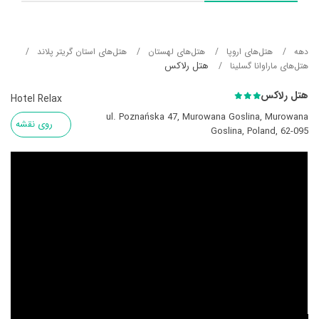
دهه
هتل‌های اروپا
هتل‌های لهستان
هتل‌های استان گریتر پلاند
هتل رلاکس
هتل‌های ماراوانا گسلینا
هتل رلاکس
Hotel Relax
ul. Poznańska 47, Murowana Goslina, Murowana
روی نقشه
Goslina, Poland, 62-095