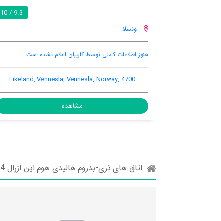
9.3 / 10
ریسنس
 اعلام نشده است
سونا
اینترنت رایگان در اتاق
-, Risnes, Risnes, Norway, 4473
Eikeland, Vennesla,
ه
مشاهده
اتاق های تری-بدروم هالیدی هوم این ازرال 4