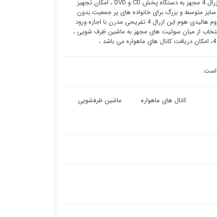
مشاهده برنامه های مورد علاقه مسافرین گرامی ، اتاق های هتل تری-بدروم هالیدی هوم این ازرال 4 مجهز به دستگاه پخش CD و DVD ، امکان تجهیز
 به ماشین ظرفشویی ، یخچال های سایز متوسط و بزرگ برای خانواده های پر جمعیت بدون
نگرانی بابت نگهداری دارو ها و نوشیدنی های مسافرین گرامی ، جاده تندرستی و هتل تری-بدروم هالیدی هوم این ازرال 4 تفریحی مدرن با اجازه ورود
 همگانی در ساحل هتل تری-بدروم هالیدی هوم این ازرال 4 ، امکان انتخاب از میان سوئیت ‌های مجهز به ماشین ظرف شویی ،
کانال های ماهواره
ماشین ظرفشویی