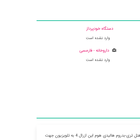
دستگاه خودپرداز
وارد نشده است
داروخانه - فارمسی
وارد نشده است
پارکینگ ماشین رایگان به صورت نامحدود برای مشترکین وی آی پی ، تجهیز تمامی اتاق های هتل تری-بدروم هالیدی هوم این ازرال 4 به تلویزیون جهت