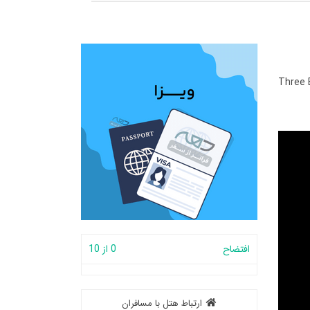
Three 
افتضاح
0 از 10
ارتباط هتل با مسافران