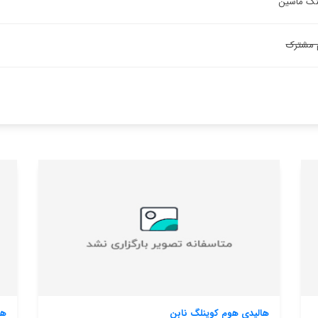
ینگ ماشین
 مشترک
هالیدی هوم کویناوجن هیتفلت ک-908