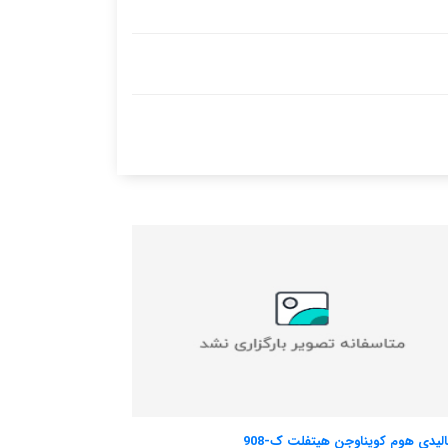
فور-بدروم هالیدی هوم این فارساند 1
فور-ب