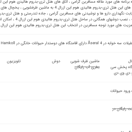
سوئیت ‌های این هتل تری-بدروم هالیدی هوم این ازرال 4
حیوانات ، نصب دوشهای
ت های مورد توجه مسافرین در انتخاب این هتل تری-بدروم هالیدی هوم این ازرال 4، امکان دریافت کانال های ماهواره می باشد ،
Åseral 4 دارای اقامتگاه های دوستدار حیوانات خانگی در Hamkoll است.
ل
ماشین ظرف شویی
دوش
تلویزیون
اه پخش سی
بطری آب رایگان
 دی وی دی
 ورود حیوانات
نت رایگان در