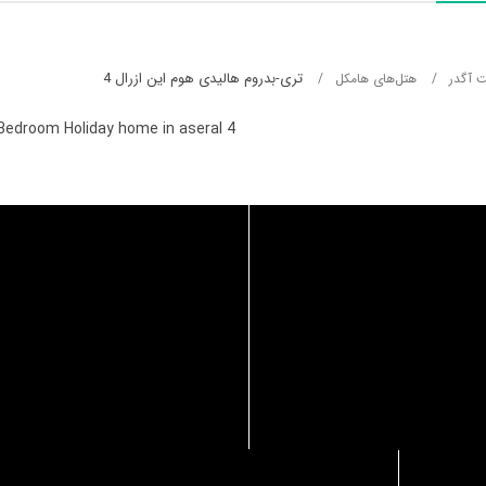
تری-بدروم هالیدی هوم این ازرال 4
 آگدر
هتل‌های هامکل
Bedroom Holiday home in aseral 4