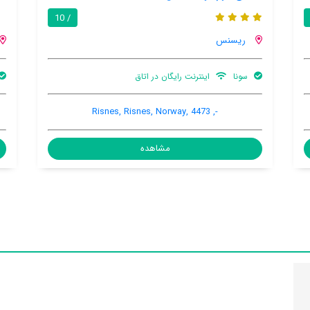
/ 10
/ 10
ریسنس
پارکینگ ماشین
-, Risnes, Risnes, Norway, 4473
مشاهده