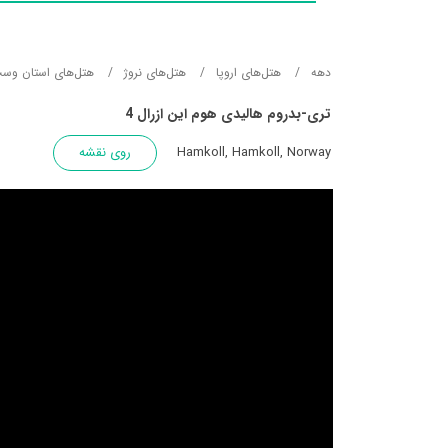
دهه
هتل‌های اروپا
هتل‌های نروژ
هتل‌های استان وست
تری-بدروم هالیدی هوم این ازرال 4
Hamkoll, Hamkoll, Norway
روی نقشه