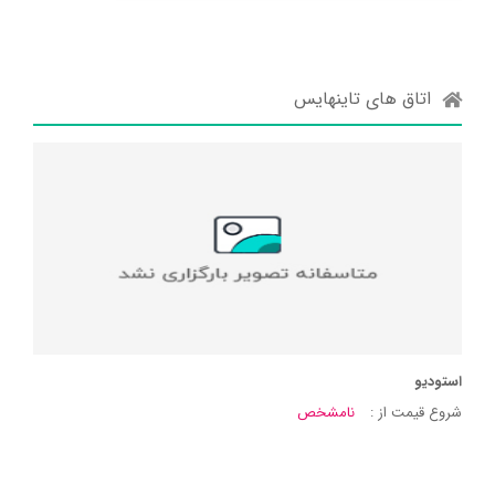
اتاق های تاینهایس
استودیو
شروع قیمت از :
نامشخص