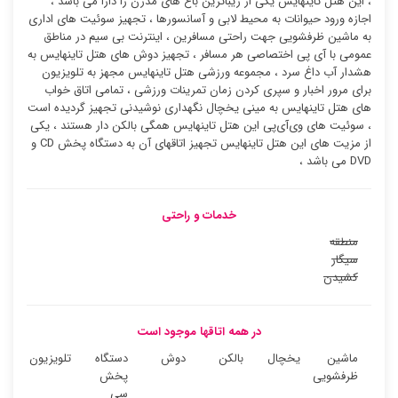
، این هتل تاینهایس یکی از زیباترین باغ های مدرن را دارا می باشد ،
اجازه ورود حیوانات به محیط لابی و آسانسورها ، تجهیز سوئیت ‌های اداری
به ماشین ظرفشویی جهت راحتی مسافرین ، اینترنت بی سیم در مناطق
عمومی با آی پی اختصاصی هر مسافر ، تجهیز دوش های هتل تاینهایس به
هشدار آب داغ سرد ، مجموعه ورزشی هتل تاینهایس مجهز به تلویزیون
برای مرور اخبار و سپری کردن زمان تمرینات ورزشی ، تمامی اتاق خواب
های هتل تاینهایس به مینی یخچال نگهداری نوشیدنی تجهیز گردیده است
، سوئیت ‌های وی‌آی‌پی این هتل تاینهایس همگی بالکن دار هستند ، یکی
از مزیت های این هتل تاینهایس تجهیز اتاقهای آن به دستگاه پخش CD و
DVD می باشد ،
خدمات و راحتی
منطقه
سیگار
کشیدن
در همه اتاقها موجود است
ماشین
یخچال
بالکن
دوش
دستگاه
تلویزیون
ظرفشویی
پخش
سی