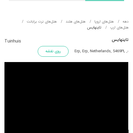
دهه
هتل‌های اروپا
هتل‌های هلند
هتل‌های نرت برابانت
تاینهایس
هتل‌های ارپ
تاینهایس
Tuinhuis
-, Erp, Erp, Netherlands, 5469PL
روی نقشه