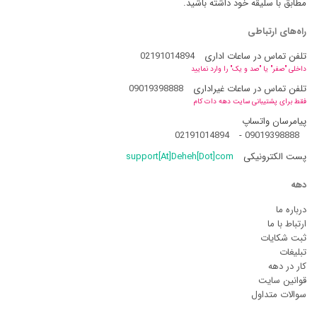
مطابق با سلیقه خود داشته باشید.
راه‌های ارتباطی
تلفن تماس در ساعات اداری
02191014894
داخلی "صفر" یا "صد و یک" را وارد نمایید
تلفن تماس در ساعات غیراداری
09019398888
فقط برای پشتیبانی سایت دهه دات کام
پیامرسان واتساپ
02191014894
-
09019398888
پست الکترونیکی
support[At]Deheh[Dot]com
دهه
درباره ما
ارتباط با ما
ثبت شکایات
تبلیغات
کار در دهه
قوانین سایت
سوالات متداول