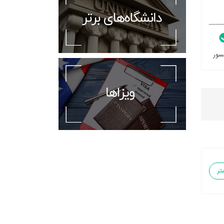
سور
تر