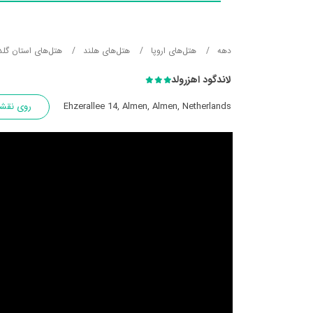
دهه
هتل‌های اروپا
هتل‌های هلند
هتل‌های استان گلدر
لاندگود اهزرولد
Ehzerallee 14, Almen, Almen, Netherlands
روی نقش