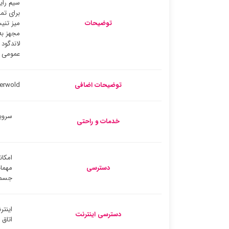
سیم رای
توضیحات
میز تنی
مجهز به
لاندگود
عمومی ،
توضیحات اضافی
Landgoed Ehzerwold با رستوران، ب
سروی
خدمات و راحتی
امکان
دسترسی
مهمان
جسم
اینتر
دسترسی اینترنت
اتاق