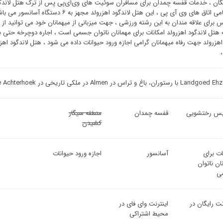
گان ، خدمات قفسه چمدان برای مسافران سوئیت ‌های وی‌آی‌پی پس از ترک هتل لاندگ
برای تمامی اتاق های وی آی پی ، این هتل ل
س برای علاقه مندان به این رشته ورزشی ، جهت میزبانی از میهمانان خود می توانید از 
 هتل لاندگود اهزرولد امکانات برای مهمانان ناتوان جسمی است ، اجاره دوچرخه حتی بر
 اهزرولد جهت رفاه میهمانان گرامی اجازه ورود حیوانات داده می شود ، هتل لاندگود ا
اغ و تراس در Almen در ملکی تاریخی در Gelderse Achterhoek واقع شده است.
س رختشویی
قفسه چمدان
منطقه سیگار
کشیدن
ات برای
آسانسور
اجازه ورود حیوانات
ان ناتوان
ی
نت رایگان در
اینترنت وای فای در
محیط اشتراکی