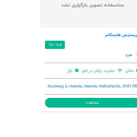
ب اند ب وکات;سلاپن اوپ نر. 1وکات;
9.9 / 10
9.6 / 10
هیرد
بالکن
اینترنت رایگان در اتاق
باغ
Plakkenweg 1, Verspreide huizen Heerde-Noord en
Kooiweg 6
Hoorn, Heerde, Netherlands, 8181 SN
مشاهده