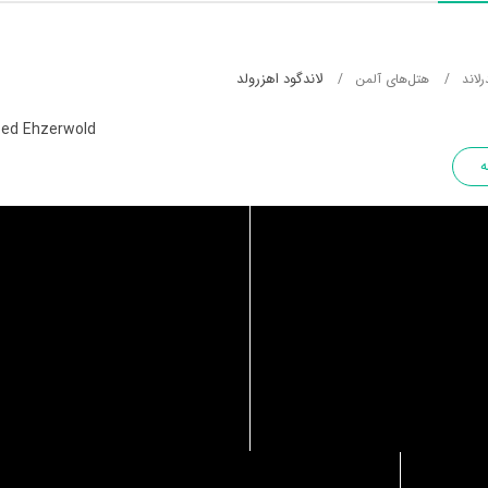
لاندگود اهزرولد
لاند
هتل‌های آلمن
ed Ehzerwold
ه