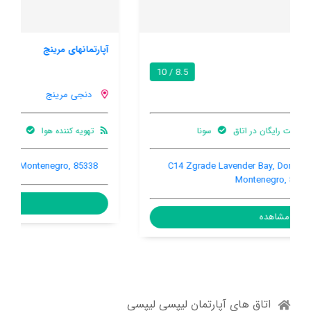
آپارتمانهای مرینج
9.5 / 10
دنجی مرینج
تهویه کننده هوا
ترانسفر فرودگاهی
بالکن
Morinj Bb, Donji Morinj, Donji Morinj, Montenegro, 85338
مشاهده
اتاق های آپارتمان لیپسی لیپسی