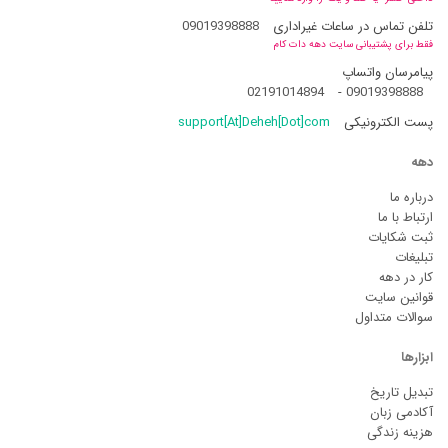
تلفن تماس در ساعات غیراداری
09019398888
فقط برای پشتیبانی سایت دهه دات کام
پیامرسان واتساپ
02191014894
-
09019398888
پست الکترونیکی
support[At]Deheh[Dot]com
دهه
درباره ما
ارتباط با ما
ثبت شکایات
تبلیغات
کار در دهه
قوانین سایت
سوالات متداول
ابزارها
تبدیل تاریخ
آکادمی زبان
هزینه زندگی