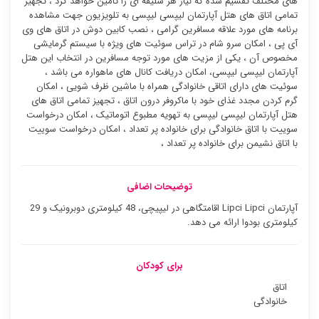
های مختلف تقسیم شده که نیاز هر سلیقه ای را تامین خواهد کرد ، تجهیز
تمامی اتاق های هتل آپارتمان لیپسی لیپسی به تلویزیون جهت مشاهده
برنامه های مورد علاقه مسافرین گرامی ، نصب کابین دوش در اتاق های وی
آی پی ، امکان سرو شام در تراس سوئیت ‌های ویژه با سیستم گرمایشی
مخصوص آن ، یکی از مزیت های مورد توجه مسافرین در انتخاب این هتل
آپارتمان لیپسی لیپسی، امکان دریافت کانال های ماهواره می باشد ،
سوئیت ‌های دارای اتاقی خانوادگی همراه با ماشین ظرف شویی ، امکان
گرم کردن مجدد غذای خود با ماکروفر درون اتاق ، تجهیز تمامی اتاق های
هتل آپارتمان لیپسی لیپسی به تهویه مطبوع اتوماتیک ، امکان درخواست
سوییت با اتاق خانوادگی برای خانواده پر تعداد ، امکان درخواست سوییت
با اتاق نشیمن برای خانواده پر تعداد ،
توضیحات اضافی
آپارتمان Lipci Lipci اقامتگاهی در لیپیچی، 48 کیلومتری دوبرونیک و 29
کیلومتری بودوا ارائه می دهد.
برای کودکان
اتاق
خانوادگی