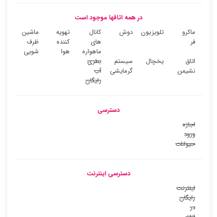
در همه اتاقها موجود است
ماکرو
تلویزیون
دوش
کانال
تهویه
ماشین
فر
های
کننده
ظرف
ماهواره
هوا
شویی
اتاق
یخچال
سیستم
بطری
نشیمن
گرمایشی
آب
رایگان
دسترسی
اجازه
ورود
حیوانات
دسترسی اینترنت
اینترنت
رایگان
در