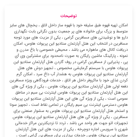
توضیحات
امکان تهیه قهوه طبق سلیقه خود با قهوه ساز داخل اتاق ، یخچال های سایز
متوسط و بزرگ برای خانواده های پر جمعیت بدون نگرانی بابت نگهداری
دارو ها و نوشیدنی های مسافرین گرامی ، یکی از مزیت های مورد توجه
مسافرین در انتخاب این هتل آپارتمان ستادیو این پریوات هاوس، امکان
دریافت کانال های ماهواره می باشد ، محیطی خصوصی با باغ مدرن و
نمونه ، پارکینگ ماشین رایگان به صورت نامحدود برای مشترکین وی آی
پی ، پذیرایی از مسافرین گرامی در روف گاردن هتل آپارتمان ستادیو این
پریوات هاوس با سیستم گرمایشی مخصوص ، تجهیز دوش های هتل
آپارتمان ستادیو این پریوات هاوس به هشدار آب داغ سرد ، امکان گرم
کردن غذای خود با ماکروفر داخل هر اتاق ، خدمات فرودگاهی ویژه مسافرین
دفعه اولی هتل آپارتمان ستادیو این پریوات هاوس ، یکی از ویژه گی های
این هتل آپارتمان ستادیو این پریوات هاوس اینترنت بی سیم در مناطق
عمومی است ، یکی از ویژه گی های این هتل آپارتمان ستادیو این پریوات
هاوس دسترسی اینترنت بی سیم رایگان در تمامی نقاط است ، تجهیز سونا
و استخر هتل آپارتمان ستادیو این پریوات هاوس به سشوار صنعتی برای
مسافرین ، یکی از ویژه گی های هتل آپارتمان ستادیو این پریوات هاوس
تجهیزات اتو جهت هر واحد می باشد ، تردد تا نزدیکترین مراکز خدماتی
شهری با سرویس اجاره دوچرخه ، یکی از مزیت های این هتل آپارتمان
ستادیو این پریوات هاوس خدمات بیداری برای مسافرین گرامی است ،