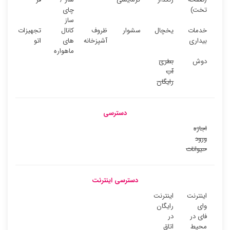
تخت)
چای
ساز
خدمات
یخچال
سشوار
ظروف
کانال
تجهیزات
بیداری
آشپزخانه
های
اتو
ماهواره
دوش
بطری
آب
رایگان
دسترسی
اجازه
ورود
حیوانات
دسترسی اینترنت
اینترنت
اینترنت
وای
رایگان
فای در
در
محیط
اتاق