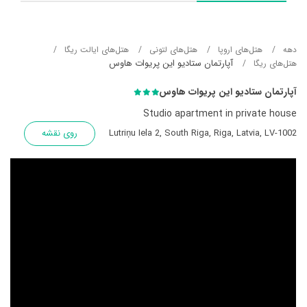
دهه
هتل‌های اروپا
هتل‌های لتونی
هتل‌های ایالت ریگا
آپارتمان ستادیو این پریوات هاوس
هتل‌های ریگا
آپارتمان ستادیو این پریوات هاوس
Studio apartment in private house
Lutriņu Iela 2, South Riga, Riga, Latvia, LV-1002
روی نقشه