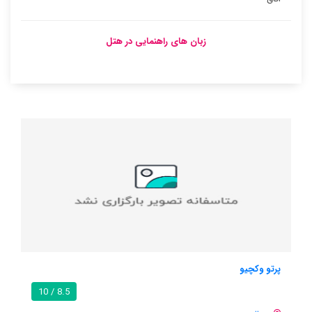
زبان های راهنمایی در هتل
و
کازا آنتنیو
8.5 / 10