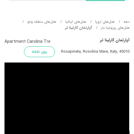
دهه
هتل‌های اروپا
هتل‌های ایتالیا
هتل‌های منطقه ونتو
آپارتمان کارلینا تر
هتل‌های روزولینا مار
آپارتمان کارلینا تر
Apartment Carolina Tre
Rosapineta, Rosolina Mare, Italy, 45010
روی نقشه