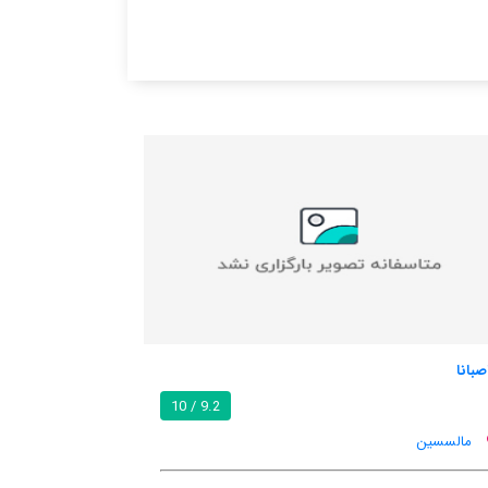
هتل آگاستا
8.6 / 10
9.2 / 10
مالسسین