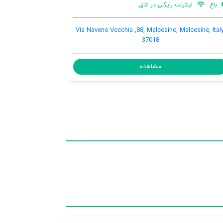
هنوز اطلاعات کاملی توسط کاربران اعلام نشده است
Via Navene Vecchia 31, Malcesine, Malcesine, Italy,
Via Navene V
37018
مشاهده