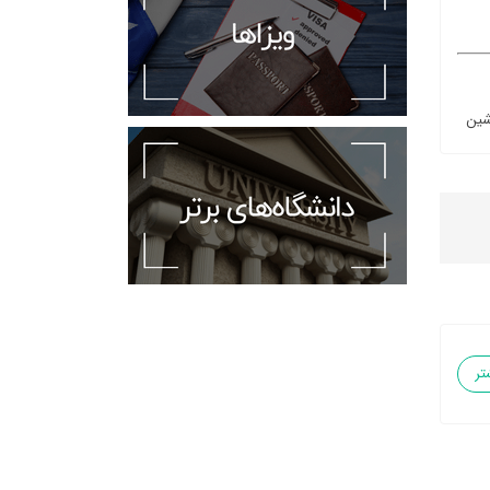
شین
تر