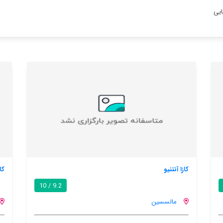
یایی
کاصبانا
9.2 / 10
مالسسین