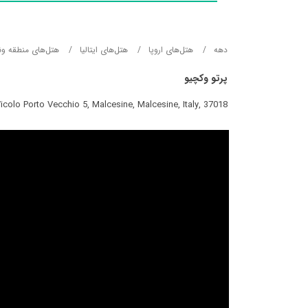
دهه
هتل‌های اروپا
هتل‌های ایتالیا
هتل‌های منطقه ون
پرتو وکچیو
icolo Porto Vecchio 5, Malcesine, Malcesine, Italy, 37018