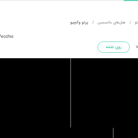
پرتو وکچیو
تو
هتل‌های مالسسین
Vecchio
V
روی نقشه