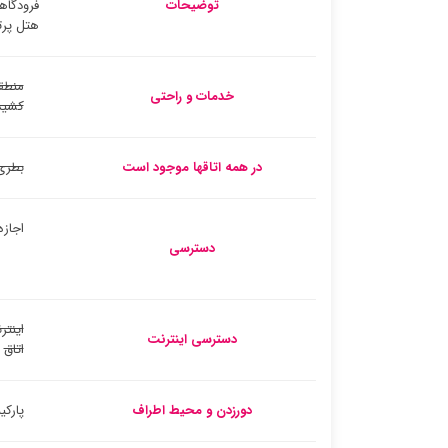
توضیحات
فرودگاه
هتل پرت
منطق
خدمات و راحتی
کشید
در همه اتاقها موجود است
بطری
اجازه
دسترسی
اینتر
دسترسی اینترنت
اتاق
دورزدن و محیط اطراف
پارک