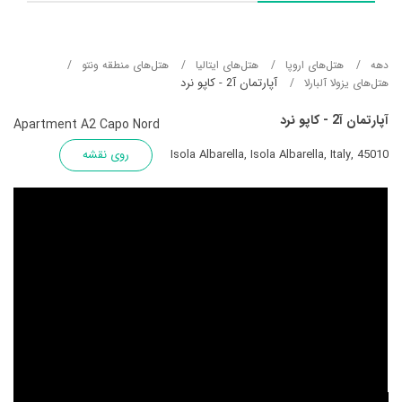
دهه
هتل‌های اروپا
هتل‌های ایتالیا
هتل‌های منطقه ونتو
آپارتمان آ2 - کاپو نرد
هتل‌های یزولا آلبارلا
آپارتمان آ2 - کاپو نرد
Apartment A2 Capo Nord
Isola Albarella, Isola Albarella, Italy, 45010
روی نقشه