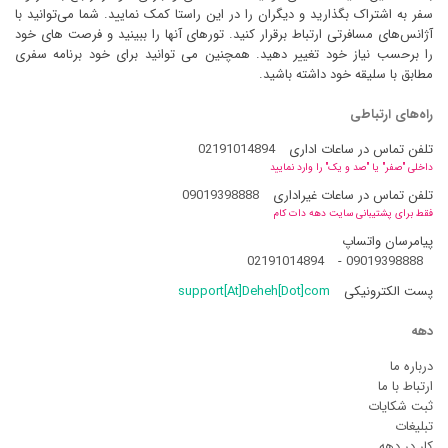
سفر به اشتراک بگذارید و دیگران را در این راستا کمک نمایید. شما می‌توانید با
آژانس‌های مسافرتی ارتباط برقرار کنید. تورهای آنها را ببینید و فرصت های خود
را برحسب نیاز خود تغییر دهید. همچنین می توانید برای خود برنامه سفری
مطابق با سلیقه خود داشته باشید.
راه‌های ارتباطی
تلفن تماس در ساعات اداری
02191014894
داخلی "صفر" یا "صد و یک" را وارد نمایید
تلفن تماس در ساعات غیراداری
09019398888
فقط برای پشتیبانی سایت دهه دات کام
پیامرسان واتساپ
02191014894
-
09019398888
پست الکترونیکی
support[At]Deheh[Dot]com
دهه
درباره ما
ارتباط با ما
ثبت شکایات
تبلیغات
کار در دهه