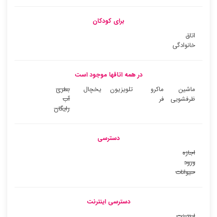
برای کودکان
اتاق
خانوادگی
در همه اتاقها موجود است
ماشین
ماکرو
تلویزیون
یخچال
بطری
ظرفشویی
فر
آب
رایگان
دسترسی
اجازه
ورود
حیوانات
دسترسی اینترنت
اینترنت