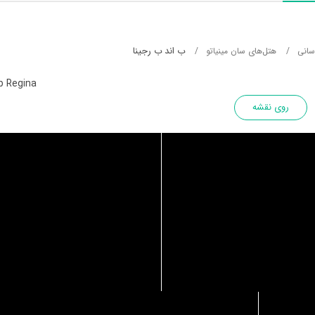
ب اند ب رجینا
سانی
هتل‌های سان مینیاتو
b Regina
روی نقشه