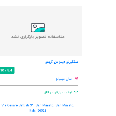
دل گریفو
مایزون تسانا
8.4 / 10
و
سان مینیاتو
ان در اتاق
بالکن
ato, San Miniato, Italy,
Via Cesare Battisti 31, San Miniato, S
028
Italy, 56028