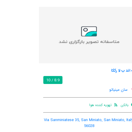
ب اند ب رجینا
7.9 / 10
8.9 / 10
سان مینیاتو
پارکینگ
سرویس رفت و
اینترنت رایگان در
ماشین
آمد
اتاق
Via Sanminiat
Via Gargozzi, 30, San Miniato, San Miniato, Italy,
56028