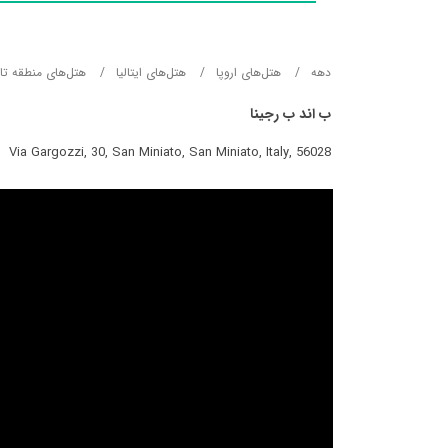
دهه
هتل‌های اروپا
هتل‌های ایتالیا
هتل‌های منطقه تا
ب اند ب رجینا
Via Gargozzi, 30, San Miniato, San Miniato, Italy, 56028