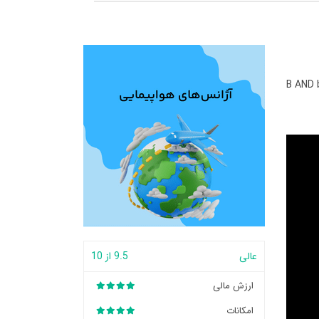
B AND 
عالی
9.5 از 10
ارزش مالی
امکانات