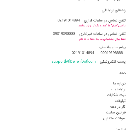
راه‌های ارتباطی
تلفن تماس در ساعات اداری
02191014894
داخلی "صفر" یا "صد و یک" را وارد نمایید
تلفن تماس در ساعات غیراداری
09019398888
فقط برای پشتیبانی سایت دهه دات کام
پیامرسان واتساپ
02191014894
-
09019398888
پست الکترونیکی
support[At]Deheh[Dot]com
دهه
درباره ما
ارتباط با ما
ثبت شکایات
تبلیغات
کار در دهه
قوانین سایت
سوالات متداول
ابزارها