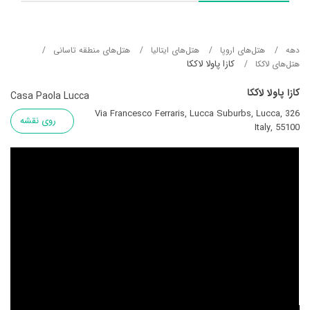
دهه
هتل‌های اروپا
هتل‌های ایتالیا
هتل‌های منطقه تاسانی
کازا پاولا لاککا
هتل‌های لاککا
کازا پاولا لاککا
Casa Paola Lucca
326 Via Francesco Ferraris, Lucca Suburbs, Lucca,
روی نقشه
Italy, 55100