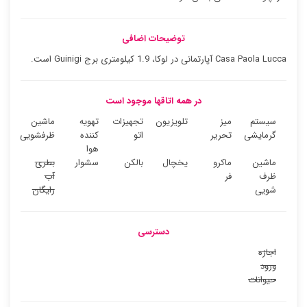
توضیحات اضافی
Casa Paola Lucca آپارتمانی در لوکا، 1.9 کیلومتری برج Guinigi است.
در همه اتاقها موجود است
سیستم
میز
تلویزیون
تجهیزات
تهویه
ماشین
گرمایشی
تحریر
اتو
کننده
ظرفشویی
هوا
ماشین
ماکرو
یخچال
بالکن
سشوار
بطری
ظرف
فر
آب
شویی
رایگان
دسترسی
اجازه
ورود
حیوانات