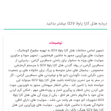
درباره هتل کازا پاولا لاککا بیشتر بدانید
توضیحات
تجهیز تمامی مشاعات هتل کازا پاولا لاککا به تهویه مطبوع اتوماتیک ،
سوئیت ‌های وی‌آی‌پی مجهز به ماشین ظرفشویی ، تجهیز سونا و جکوزی
سوئیت ‌های ویژه به سشوار برای راحتی مسافرین گرامی ، پذیرایی از
مسافرین گرامی در روف گاردن هتل کازا پاولا لاککا با سیستم گرمایشی
مخصوص ، یخچال های سایز متوسط و بزرگ برای خانواده های پر جمعیت
بدون نگرانی بابت نگهداری دارو ها و نوشیدنی های مسافرین گرامی ، اگر
در سفر به میز تحریر نیازداشته باشید هتل کازا پاولا لاککا میتواند این
خواسته شما را تامین کند ، سالن انتظار میهمانان مجهز به تلویزیون جهت
طی کردن زمان انتظار و پیگیری اخبار و رویدادهای مهم ، امکان گرم کردن
غذای خود با ماکروفر داخل هر اتاق ، یکی از ویژه گی های هتل کازا پاولا
لاککا تجهیزات اتو جهت هر واحد می باشد ، سوئیت ‌های دارای اتاقی
خانوادگی همراه با ماشین ظرف شویی ، سوئیت ‌های وی‌آی‌پی این هتل
کازا پاولا لاککا همگی بالکن دار هستند ،