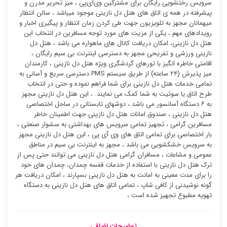
سرویس رختشویی رایگان برای مشترکین وی‌آی‌پی ، میز تحریر مدرن و
پیشرفته در همه ی اتاق های هتل دل نازینی موجود میباشد ، سالن انتظار
میهمانان مجهز به تلویزیون جهت طی کردن زمان انتظار و پیگیری اخبار و
رویدادهای مهم ، یکی از مزیت های مورد توجه مسافرین در انتخاب این
هتل دل نازینی، امکان دریافت کانال های ماهواره می باشد ، هتل دل
نازینی ورزشی و تفریحی مجهز به دسترسی اینترنت بی سیم رایگان ،
اقامتی خاطره انگیز با تورهای گردشگری ویژه هتل دل نازینی ، کارمندان
میز پذیرش (۲۴ ساعته) از طریق سیستم PMS دسترسی سریع و آسانی به
تمامی خدمات هتل دل نازینی برای شما فراهم نموده و حتی در انتخاب
طرح اتاق یا سوئیت به شما کمک می نمایند. ، این هتل دل نازینی مجهز
به ۶ دستگاه آسانسور می باشد ، دوشهای تابستانی در ساحل اختصاصی
هتل دل نازینی ، صندوق امانات هتل دل نازینی جهت اطمینان خاطر
مسافرین گرامی ، تجهیز تمامی سرویس های بهداشتی به سشوار صنعتی ،
بار اختصاصی برای تمامی اتاق های وی آی پی ، این هتل دل نازینی مجهز
به سرویس خشکشویی می باشد ، مجهز به اینترنت بی سیم در مناطق
عمومی و مشاعات ، مسافران گرامی هتل دل نازینی می توانند حتی پس از
ترک هتل دل نازینی با استفاده از خدمات قفسه چمدان، چمدان های خود
را برای مدت معینی به امانت به هتل دل نازینی بسپارند ، امکان دریافت هر
گونه نوشیدنی از کافی شاپ ، تمامی اتاق های هتل دل نازینی به دستگاه
تهویه مطبوع تجهیز شده است ،
توضیحات اضافی