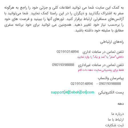
به کمک این سایت شما می توانید اطلاعات کلی و جزئی خود را راجع به هرگونه
سفر به اشتراک بگذارید و دیگران را در این راستا کمک نمایید. شما می‌توانید با
آژانس‌های مسافرتی ارتباط برقرار کنید. تورهای آنها را ببینید و فرصت های خود
را برحسب نیاز خود تغییر دهید. همچنین می توانید برای خود برنامه سفری
مطابق با سلیقه خود داشته باشید.
راه‌های ارتباطی
تلفن تماس در ساعات اداری
02191014894
داخلی "صفر" یا "صد و یک" را وارد نمایید
تلفن تماس در ساعات غیراداری
09019398888
فقط برای پشتیبانی سایت دهه دات کام
پیامرسان واتساپ
02191014894
-
09019398888
پست الکترونیکی
support[At]Deheh[Dot]com
دهه
درباره ما
ارتباط با ما
ثبت شکایات