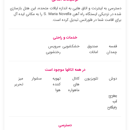
دسترسی به اینترنت و اتاق هایی به اندازه ایالات متحده، این هتل بازسازی
شده در نزدیکی ایستگاه راه آهن S. Maria Novella را به مکانی ایده آل
برای اقامت شما در فلورانس تبدیل کرده است.
خدمات و راحتی
قفسه
صندوق
خشکشویی
سرویس
چمدان
امانات
رختشویی
در همه اتاقها موجود است
دوش
تلویزیون
کانال
تهویه
سشوار
میز
های
کننده
تحریر
ماهواره
هوا
بطری
آب
رایگان
دسترسی