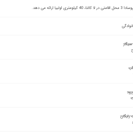
4 کیلومتری اولبیا ارائه می دهد.
انوادگی
سیگار
آب
رود
ت
 رایگان