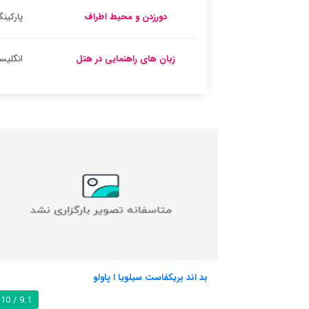
دورزدن و محیط اطراف
پارکین
زبان های راهنمایی در هتل
انگلیس
اولو
هتل یورو
9.1 / 10