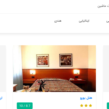
گ ماشین
ی
ایتالیایی
هندی
ارموزیراس
8.4 / 10
8.7 / 10