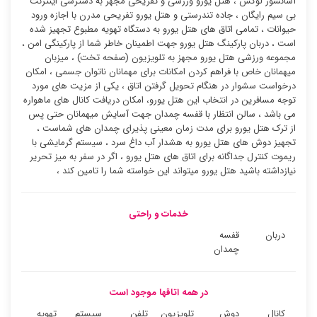
آسانسور لوکس ، هتل یورو ورزشی و تفریحی مجهز به دسترسی اینترنت
بی سیم رایگان ، جاده تندرستی و هتل یورو تفریحی مدرن با اجازه ورود
حیوانات ، تمامی اتاق های هتل یورو به دستگاه تهویه مطبوع تجهیز شده
است ، دربان پارکینگ هتل یورو جهت اطمینان خاطر شما از پارکینگی امن ،
مجموعه ورزشی هتل یورو مجهز به تلویزیون (صفحه تخت) ، میزبان
میهمانان خاص با فراهم کردن امکانات برای مهمانان ناتوان جسمی ، امکان
درخواست سشوار در هنگام تحویل گرفتن اتاق ، یکی از مزیت های مورد
توجه مسافرین در انتخاب این هتل یورو، امکان دریافت کانال های ماهواره
می باشد ، سالن انتظار با قفسه چمدان جهت آسایش میهمانان حتی پس
از ترک هتل یورو برای مدت زمان معینی پذیرای چمدان های شماست ،
تجهیز دوش های هتل یورو به هشدار آب داغ سرد ، سیستم گرمایشی با
ریموت کنترل جداگانه برای اتاق های هتل یورو ، اگر در سفر به میز تحریر
نیازداشته باشید هتل یورو میتواند این خواسته شما را تامین کند ،
خدمات و راحتی
دربان
قفسه
چمدان
در همه اتاقها موجود است
کانال
دوش
تلویزیون
تلفن
سیستم
تهویه