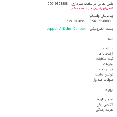
تلفن تماس در ساعات غیراداری
09019398888
فقط برای پشتیبانی سایت دهه دات کام
پیامرسان واتساپ
02191014894
-
09019398888
پست الکترونیکی
support[At]Deheh[Dot]com
دهه
درباره ما
ارتباط با ما
ثبت شکایات
تبلیغات
کار در دهه
قوانین سایت
سوالات متداول
ابزارها
تبدیل تاریخ
آکادمی زبان
هزینه زندگی