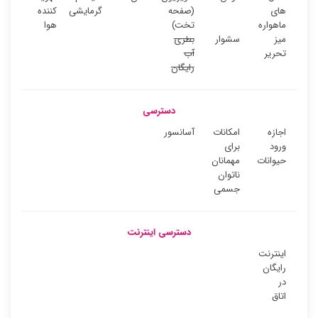
های
(صفحه
گرمایشی
کننده
ماهواره
تخت)
هوا
میز
سشوار
بطری
تحریر
آب
رایگان
دسترسی
اجازه
امکانات
آسانسور
ورود
برای
حیوانات
مهمانان
ناتوان
جسمی
دسترسی اینترنت
اینترنت
رایگان
در
اتاق