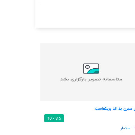
لا ترر ستریکا
8.6 / 10
8.5 /
پالو دل کل