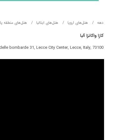
دهه
هتل‌های اروپا
هتل‌های ایتالیا
هتل‌های منطقه پاگ
کازا واکانزا آلبا
delle bombarde 31, Lecce City Center, Lecce, Italy, 73100