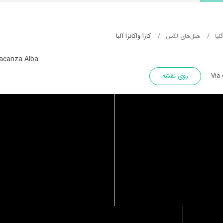
کازا واکانزا آلبا
لیا
هتل‌های لکس
acanza Alba
Via 
روی نقشه