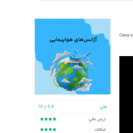
Casa v
عالی
9.4 از 10
ارزش مالی
امکانات