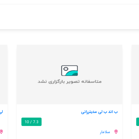
لی سیرن بد اند بریکفاست
 10
7.3 / 10
سلامار