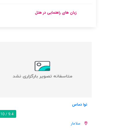
زبان های راهنمایی در هتل
ب اند ب لی مدیتررانی
9.4 / 10
سلامار