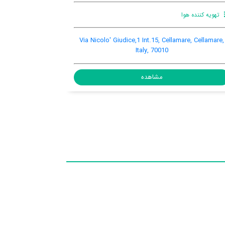
اینترنت رایگان در
ترانسفر
اتاق
فرودگاهی
بالکن
Via Ni
Piazza Santa Croce, 18, Palo del Colle, Palo Del
Colle, Palo Del Colle, Italy, 70027
مشاهده