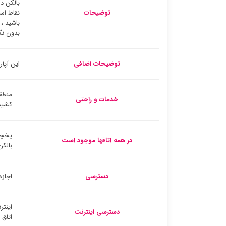
بالکن د
توضیحات
نقاط اس
باشید ،
بدون نگ
توضیحات اضافی
این آپارتمان در 900 متری Piazza Mazzini
منطق
خدمات و راحتی
کشید
یخچا
در همه اتاقها موجود است
بالکن
دسترسی
اجازه
اینتر
دسترسی اینترنت
اتاق