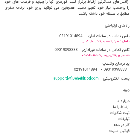
آژانس‌های مسافرتی ارتباط برقرار کنید. تورهای آنها را ببینید و فرصت های خود
را برحسب نیاز خود تغییر دهید. همچنین می توانید برای خود برنامه سفری
مطابق با سلیقه خود داشته باشید.
راه‌های ارتباطی
تلفن تماس در ساعات اداری
02191014894
داخلی "صفر" یا "صد و یک" را وارد نمایید
تلفن تماس در ساعات غیراداری
09019398888
فقط برای پشتیبانی سایت دهه دات کام
پیامرسان واتساپ
02191014894
-
09019398888
پست الکترونیکی
support[At]Deheh[Dot]com
دهه
درباره ما
ارتباط با ما
ثبت شکایات
تبلیغات
کار در دهه
قوانین سایت