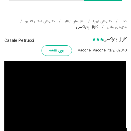
دهه
هتل‌های اروپا
هتل‌های ایتالیا
هتل‌های استان لاتزیو
کازال پتراکسی
هتل‌های واکن
کازال پتراکسی
Casale Petrucci
Vacone, Vacone, Italy, 02040
روی نقشه