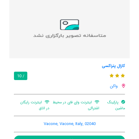
کازا واکانز ای فیری
/ 10
/ 10
واکن
رایگان
پارکینگ ماشین
Via dei Casali 11, Vacone, Vacone, Italy, 02040
مشاهده