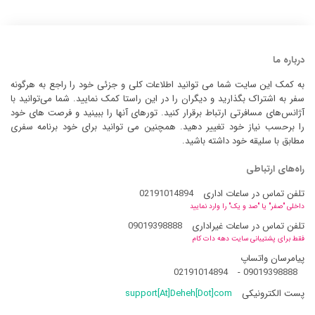
درباره ما
به کمک این سایت شما می توانید اطلاعات کلی و جزئی خود را راجع به هرگونه
سفر به اشتراک بگذارید و دیگران را در این راستا کمک نمایید. شما می‌توانید با
آژانس‌های مسافرتی ارتباط برقرار کنید. تورهای آنها را ببینید و فرصت های خود
را برحسب نیاز خود تغییر دهید. همچنین می توانید برای خود برنامه سفری
مطابق با سلیقه خود داشته باشید.
راه‌های ارتباطی
تلفن تماس در ساعات اداری
02191014894
داخلی "صفر" یا "صد و یک" را وارد نمایید
تلفن تماس در ساعات غیراداری
09019398888
فقط برای پشتیبانی سایت دهه دات کام
پیامرسان واتساپ
02191014894
-
09019398888
پست الکترونیکی
support[At]Deheh[Dot]com