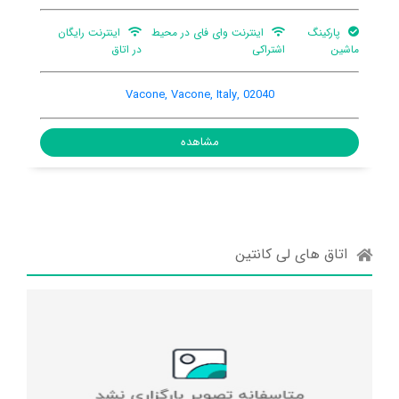
 در محیط
اینترنت رایگان
پارکینگ ماشین
در اتاق
, Vacone, Vacone, Italy, 02040
Vacone, Vacon
مشاهده
ده
اتاق های لی کانتین