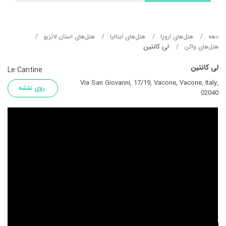
دهه
هتل‌های اروپا
هتل‌های ایتالیا
هتل‌های استان لاتزیو
لی کانتین
هتل‌های واکن
لی کانتین
Le Cantine
Via San Giovanni, 17/19, Vacone, Vacone, Italy,
روی نقشه
02040