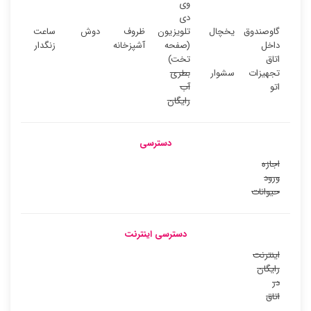
وی
دی
گاوصندوق
یخچال
تلویزیون
ظروف
دوش
ساعت
داخل
(صفحه
آشپزخانه
زنگدار
اتاق
تخت)
تجهیزات
سشوار
بطری
اتو
آب
رایگان
دسترسی
اجازه
ورود
حیوانات
دسترسی اینترنت
اینترنت
رایگان
در
اتاق