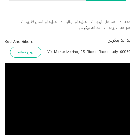
دهه
هتل‌های اروپا
هتل‌های ایتالیا
هتل‌های استان لاتزیو
بد اند بیکرس
هتل‌های لاریانو
بد اند بیکرس
Bed And Bikers
Via Monte Marino, 25, Riano, Riano, Italy, 00060
روی نقشه