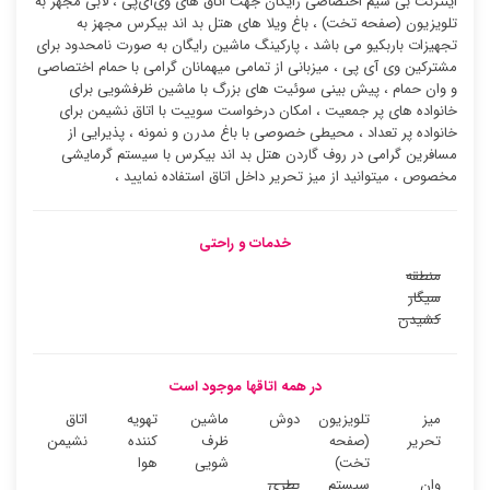
اینترنت بی سیم اختصاصی رایگان جهت اتاق های وی‌آی‌پی ، لابی مجهز به
تلویزیون (صفحه تخت) ، باغ ویلا های هتل بد اند بیکرس مجهز به
تجهیزات باربکیو می باشد ، پارکینگ ماشین رایگان به صورت نامحدود برای
مشترکین وی آی پی ، میزبانی از تمامی میهمانان گرامی با حمام اختصاصی
و وان حمام ، پیش بینی سوئیت های بزرگ با ماشین ظرفشویی برای
خانواده های پر جمعیت ، امکان درخواست سوییت با اتاق نشیمن برای
خانواده پر تعداد ، محیطی خصوصی با باغ مدرن و نمونه ، پذیرایی از
مسافرین گرامی در روف گاردن هتل بد اند بیکرس با سیستم گرمایشی
مخصوص ، میتوانید از میز تحریر داخل اتاق استفاده نمایید ،
خدمات و راحتی
منطقه
سیگار
کشیدن
در همه اتاقها موجود است
میز
تلویزیون
دوش
ماشین
تهویه
اتاق
تحریر
(صفحه
ظرف
کننده
نشیمن
تخت)
شویی
هوا
وان
سیستم
بطری