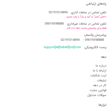
راه‌های ارتباطی
تلفن تماس در ساعات اداری
02191014894
داخلی "صفر" یا "صد و یک" را وارد نمایید
تلفن تماس در ساعات غیراداری
09019398888
فقط برای پشتیبانی سایت دهه دات کام
پیامرسان واتساپ
02191014894
-
09019398888
پست الکترونیکی
support[At]Deheh[Dot]com
دهه
درباره ما
ارتباط با ما
ثبت شکایات
تبلیغات
کار در دهه
قوانین سایت
سوالات متداول
ابزارها