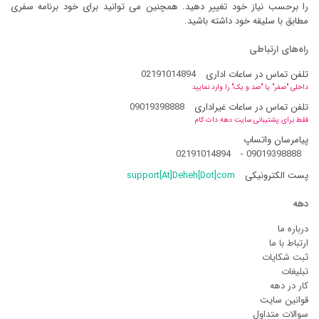
را برحسب نیاز خود تغییر دهید. همچنین می توانید برای خود برنامه سفری
مطابق با سلیقه خود داشته باشید.
راه‌های ارتباطی
تلفن تماس در ساعات اداری
02191014894
داخلی "صفر" یا "صد و یک" را وارد نمایید
تلفن تماس در ساعات غیراداری
09019398888
فقط برای پشتیبانی سایت دهه دات کام
پیامرسان واتساپ
02191014894
-
09019398888
پست الکترونیکی
support[At]Deheh[Dot]com
دهه
درباره ما
ارتباط با ما
ثبت شکایات
تبلیغات
کار در دهه
قوانین سایت
سوالات متداول