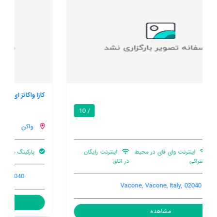
کازا واکانز ای فیری
/ 10
واکن
پارکینگ ماشین
Via dei Casali 11, Vacone, Vacone, Italy, 02040
مشاهده