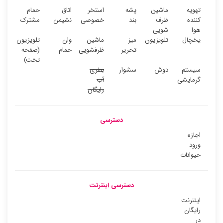
تهویه
ماشین
پشه
استخر
اتاق
حمام
کننده
ظرف
بند
خصوصی
نشیمن
مشترک
هوا
شویی
یخچال
تلویزیون
میز
ماشین
وان
تلویزیون
تحریر
ظرفشویی
حمام
(صفحه
تخت)
سیستم
دوش
سشوار
بطری
گرمایشی
آب
رایگان
دسترسی
اجازه
ورود
حیوانات
دسترسی اینترنت
اینترنت
رایگان
در