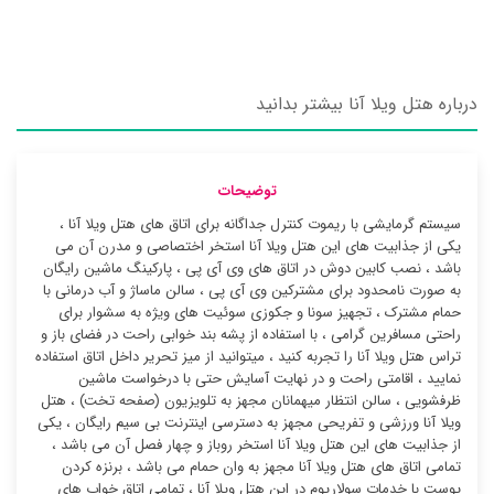
درباره هتل ویلا آنا بیشتر بدانید
توضیحات
سیستم گرمایشی با ریموت کنترل جداگانه برای اتاق های هتل ویلا آنا ،
یکی از جذابیت های این هتل ویلا آنا استخر اختصاصی و مدرن آن می
باشد ، نصب کابین دوش در اتاق های وی آی پی ، پارکینگ ماشین رایگان
به صورت نامحدود برای مشترکین وی آی پی ، سالن ماساژ و آب درمانی با
حمام مشترک ، تجهیز سونا و جکوزی سوئیت ‌های ویژه به سشوار برای
راحتی مسافرین گرامی ، با استفاده از پشه بند خوابی راحت در فضای باز و
تراس هتل ویلا آنا را تجربه کنید ، میتوانید از میز تحریر داخل اتاق استفاده
نمایید ، اقامتی راحت و در نهایت آسایش حتی با درخواست ماشین
ظرفشویی ، سالن انتظار میهمانان مجهز به تلویزیون (صفحه تخت) ، هتل
ویلا آنا ورزشی و تفریحی مجهز به دسترسی اینترنت بی سیم رایگان ، یکی
از جذابیت های این هتل ویلا آنا استخر روباز و چهار فصل آن می باشد ،
تمامی اتاق های هتل ویلا آنا مجهز به وان حمام می باشد ، برنزه کردن
پوست با خدمات سولاریوم در این هتل ویلا آنا ، تمامی اتاق خواب های