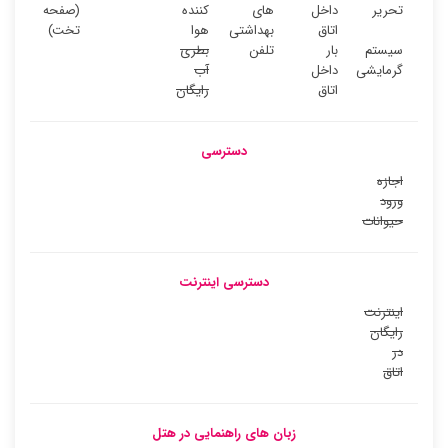
تحریر
داخل
های
کننده
(صفحه
اتاق
بهداشتی
هوا
تخت)
سیستم
بار
تلفن
بطری
گرمایشی
داخل
آب
اتاق
رایگان
دسترسی
اجازه
ورود
حیوانات
دسترسی اینترنت
اینترنت
رایگان
در
اتاق
زبان های راهنمایی در هتل