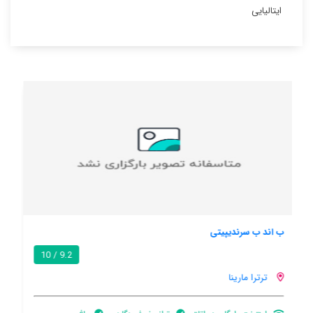
ایتالیایی
آپارتمانهای ترترا هالیدی
8.6 / 10
ترترا مارینا