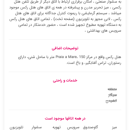
به سشوار صنعتی ، امکان برقراری ارتباط با اتاق دیگر از طریق تلفن هتل
رکسی ، میز تحریر مدرن و پیشرفته در همه ی اتاق های هتل رکس موجود
میباشد ، سیستم گرمایشی با ریموت کنترل جداگانه برای اتاق های هتل
رکس ، لابی مجهز به تلویزیون (صفحه تخت) ، تمامی اتاق های هتل رکس
به دستگاه تهویه مطبوع تجهیز شده است ، حضور خدمتکار در تمامی
سرویس های بهداشتی ،
توضیحات اضافی
هتل رکس واقع در مرکز Praia a Mare، 150 متر با ساحل شنی، دارای
رستوران، تراس آفتابگیر، و باغ است.
خدمات و راحتی
منطقه
سیگار
کشیدن
در همه اتاقها موجود است
میز
گاوصندوق
سرویس
تهویه
سشوار
تلویزیون