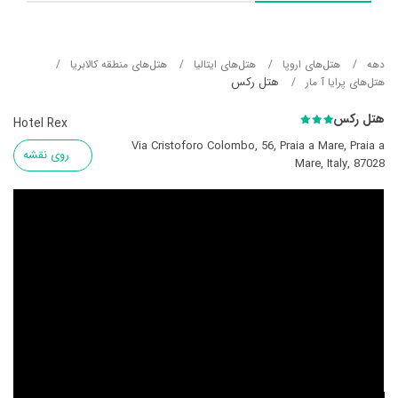
دهه
هتل‌های اروپا
هتل‌های ایتالیا
هتل‌های منطقه کالابریا
هتل رکس
هتل‌های پرایا آ مار
هتل رکس
Hotel Rex
Via Cristoforo Colombo, 56, Praia a Mare, Praia a
روی نقشه
Mare, Italy, 87028