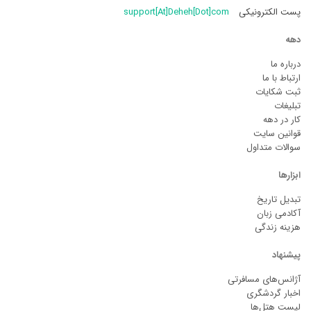
پست الکترونیکی
support[At]Deheh[Dot]com
دهه
درباره ما
ارتباط با ما
ثبت شکایات
تبلیغات
کار در دهه
قوانین سایت
سوالات متداول
ابزارها
تبدیل تاریخ
آکادمی زبان
هزینه زندگی
پیشنهاد
آژانس‌های مسافرتی
اخبار گردشگری
لیست هتل‌ها