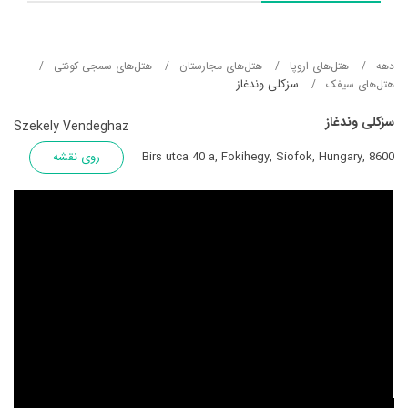
دهه
هتل‌های اروپا
هتل‌های مجارستان
هتل‌های سمجی کونتی
سزکلی وندغاز
هتل‌های سیفک
سزکلی وندغاز
Szekely Vendeghaz
Birs utca 40 a, Fokihegy, Siofok, Hungary, 8600
روی نقشه