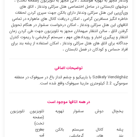
وندغاز مجهز به تهویه هوشمند ، لابی مجهز به تلویزیون (صفحه تخت) ،
دوشهای تابستانی در ساحل اختصاصی هتل سزکلی وندغاز ، اتاق های
وی‌آی‌پی این هتل سزکلی وندغاز دارای بالکن جهت سپری کردن لحظات
خاطره انگیز مسافرین گرامی ، امکان دریافت کانال های ماهواره در تمامی
اتاقهای این هتل سزکلی وندغاز ، امکان درخواست سشوار در هنگام تحویل
گرفتن اتاق ، سالن انتظار میهمانان مجهز به تلویزیون جهت طی کردن زمان
انتظار و پیگیری اخبار و رویدادهای مهم ، سیستم گرمایشی با ریموت کنترل
جداگانه برای اتاق های هتل سزکلی وندغاز ، امکان استفاده از پشه بند برای
افراد حساس و کودکان در فصل تابستان ،
توضیحات اضافی
Székely Vendégház با باربیکیو و چشم انداز باغ در سیوفوک در منطقه
سوموگی، 2.2 کیلومتری مارینا سیوفوک واقع شده است.
در همه اتاقها موجود است
یخچال
دوش
سشوار
تهویه
تلویزیون
تلویزیون
(صفحه
تخت)
پشه
کانال
سیستم
بالکن
بطری
بند
های
گرمایشی
آب