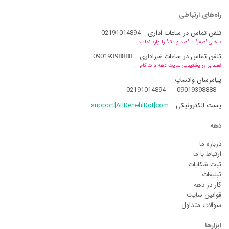
راه‌های ارتباطی
تلفن تماس در ساعات اداری
02191014894
داخلی "صفر" یا "صد و یک" را وارد نمایید
تلفن تماس در ساعات غیراداری
09019398888
فقط برای پشتیبانی سایت دهه دات کام
پیامرسان واتساپ
02191014894
-
09019398888
پست الکترونیکی
support[At]Deheh[Dot]com
دهه
درباره ما
ارتباط با ما
ثبت شکایات
تبلیغات
کار در دهه
قوانین سایت
سوالات متداول
ابزارها