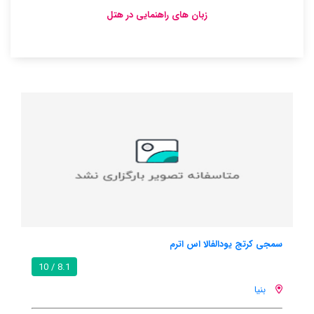
زبان های راهنمایی در هتل
هالیدی هوم هارسفا یوتکا-بالاتنلل
7.9 / 10
8.1 /
بالاتنلل