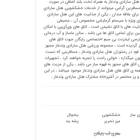
هتل سارادی وندغاز به همراه تخت بلند اضافی در صورت
، مسافرین گرامی میتوانند از خدمات خشکشویی هتل سارادی
برای علاقه مندان ، یکی از جذابیت های این هتل سارادی
‌های ویژه با سیستم گرمایشی مخصوص آن ، محیطی
ت ‌های با اتاق نشیمن است ، اتاق های وی‌آی‌پی با امکان
ن برای تمامی اتاق ها می باشد ، سالن ماساژ و آب درمانی
سترسی اینترنت بی سیم اختصاصی رایگان جهت اتاق های
یز گردیده است ، مجموعه ورزشی هتل سارادی وندغاز مجهز
ت فود در رستوران هتل سارادی وندغاز ، مسافرینی که نسبت
ن میگذاره ، خوابی راحت را تجربه خواهند کرد ، تجهیزات
اتاق های مجهز به قهوه ساز می باشد ، یکی از مزیت های
مه ی اتاق های هتل سارادی وندغاز موجود میباشد ، در این
 و پز مختصر در آشپزخانه مشترک هتل سارادی وندغاز ،
ی ساز
خشکشویی
یخچال
میز تحریر
پشه بند
بطری آب رایگان