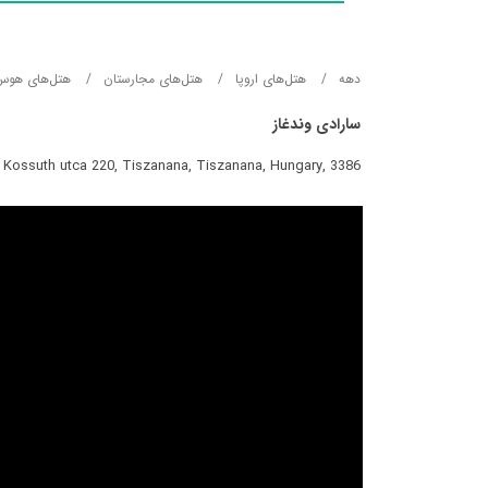
دهه
هتل‌های اروپا
هتل‌های مجارستان
هتل‌های هوس
سارادی وندغاز
Kossuth utca 220, Tiszanana, Tiszanana, Hungary, 3386