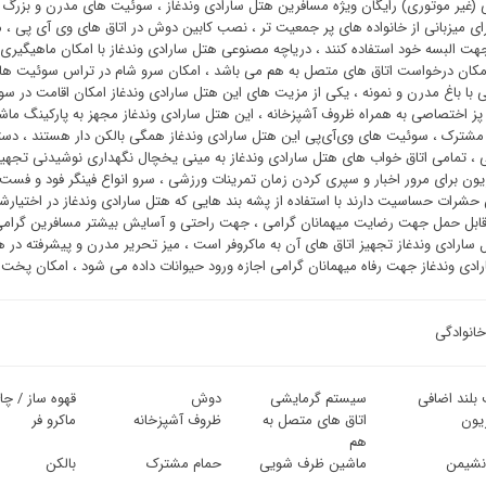
 (غیر موتوری) رایگان ویژه مسافرین هتل سارادی وندغاز ، سوئیت های مدرن و بزرگ 
رای میزبانی از خانواده های پر جمعیت تر ، نصب کابین دوش در اتاق های وی آی پی 
جهت البسه خود استفاده کنند ، دریاچه مصنوعی هتل سارادی وندغاز با امکان ماهیگیری 
امکان درخواست اتاق های متصل به هم می باشد ، امکان سرو شام در تراس سوئیت 
ا باغ مدرن و نمونه ، یکی از مزیت های این هتل سارادی وندغاز امکان اقامت در سوئی
ز اختصاصی به همراه ظروف آشپزخانه ، این هتل سارادی وندغاز مجهز به پارکینگ ماشی
 مشترک ، سوئیت ‌های وی‌آی‌پی این هتل سارادی وندغاز همگی بالکن دار هستند ، د
ی ، تمامی اتاق خواب های هتل سارادی وندغاز به مینی یخچال نگهداری نوشیدنی تجه
زیون برای مرور اخبار و سپری کردن زمان تمرینات ورزشی ، سرو انواع فینگر فود و فس
حشرات حساسیت دارند با استفاده از پشه بند هایی که هتل سارادی وندغاز در اختیارشو
 قابل حمل جهت رضایت میهمانان گرامی ، جهت راحتی و آسایش بیشتر مسافرین گرامی 
 سارادی وندغاز تجهیز اتاق های آن به ماکروفر است ، میز تحریر مدرن و پیشرفته در ه
ادی وندغاز جهت رفاه میهمانان گرامی اجازه ورود حیوانات داده می شود ، امکان پخت
خانوادگی
بلند اضافی
سیستم گرمایشی
دوش
قهوه ساز / چا
زیون
اتاق های متصل به
ظروف آشپزخانه
ماکرو فر
هم
 نشیمن
ماشین ظرف شویی
حمام مشترک
بالکن