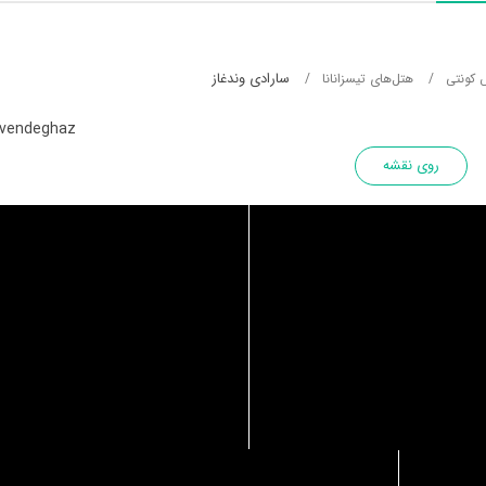
سارادی وندغاز
 کونتی
هتل‌های تیسزانانا
 vendeghaz
روی نقشه