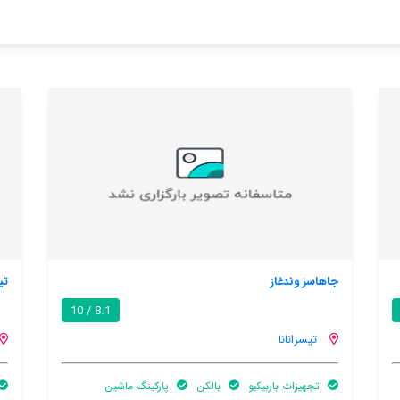
تیسزا-تو وندغاز
8.1 / 10
تیسزانانا
رکینگ ماشین
بالکن
باغ
اینترنت رایگان در اتاق