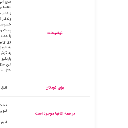
های آبی
تقاضا ب
وندغاز 
وندغاز 
خصوصی ب
پخت و پ
توضیحات
با حمام
وی‌آی‌پ
به تلوی
به گزش 
باربکیو
این هتل
هتل سار
برای کودکان
اتاق 
تخت 
تلوی
در همه اتاقها موجود است
اتاق