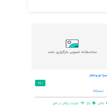
هت وزر پانزیو
6.1 / 10
/ 10
درماند
بالکن
اینترنت رایگان در اتاق
رستوران ها