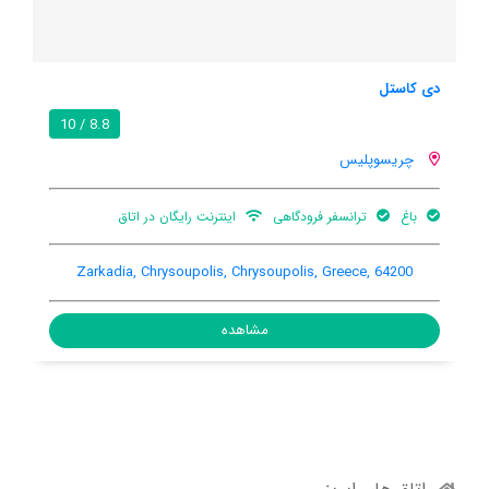
هتل ایرینی
8.8 / 10
چریسوپلیس
ان در اتاق
تهویه کننده هوا
nizelou 13, Chrysoupolis, Chrysoupolis, Greece,
Zarkadia, Chrys
64200
مشاهده