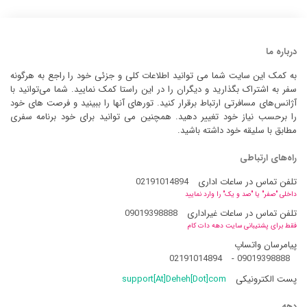
درباره ما
به کمک این سایت شما می توانید اطلاعات کلی و جزئی خود را راجع به هرگونه
سفر به اشتراک بگذارید و دیگران را در این راستا کمک نمایید. شما می‌توانید با
آژانس‌های مسافرتی ارتباط برقرار کنید. تورهای آنها را ببینید و فرصت های خود
را برحسب نیاز خود تغییر دهید. همچنین می توانید برای خود برنامه سفری
مطابق با سلیقه خود داشته باشید.
راه‌های ارتباطی
تلفن تماس در ساعات اداری
02191014894
داخلی "صفر" یا "صد و یک" را وارد نمایید
تلفن تماس در ساعات غیراداری
09019398888
فقط برای پشتیبانی سایت دهه دات کام
پیامرسان واتساپ
02191014894
-
09019398888
پست الکترونیکی
support[At]Deheh[Dot]com
دهه