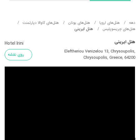
دهه
هتل‌های اروپا
هتل‌های یونان
هتل‌های کاوالا دپارتمنت
هتل ایرینی
هتل‌های چریسوپلیس
هتل ایرینی
Hotel Irini
Eleftheriou Venizelou 13, Chrysoupolis,
روی نقشه
Chrysoupolis, Greece, 64200